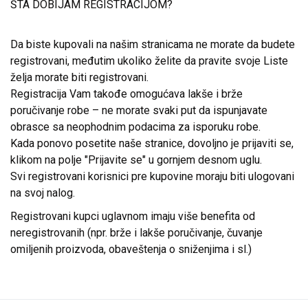
ŠTA DOBIJAM REGISTRACIJOM?
Da biste kupovali na našim stranicama ne morate da budete
registrovani, međutim ukoliko želite da pravite svoje Liste
želja morate biti registrovani.
Registracija Vam takođe omogućava lakše i brže
poručivanje robe – ne morate svaki put da ispunjavate
obrasce sa neophodnim podacima za isporuku robe.
Kada ponovo posetite naše stranice, dovoljno je prijaviti se,
klikom na polje "Prijavite se" u gornjem desnom uglu.
Svi registrovani korisnici pre kupovine moraju biti ulogovani
na svoj nalog.
Registrovani kupci uglavnom imaju više benefita od
neregistrovanih (npr. brže i lakše poručivanje, čuvanje
omiljenih proizvoda, obaveštenja o sniženjima i sl.)