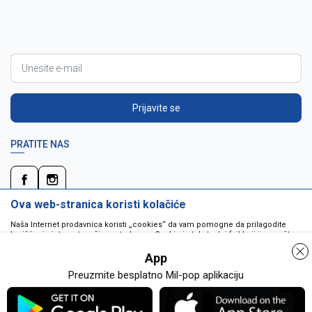
Prijavite se
PRATITE NAS
Ova web-stranica koristi kolačiće
Naša Internet prodavnica koristi „cookies“ da vam pomogne da prilagodite
korišćenje interneta vašim potrebama. Cookie je tekstualni fajl koji je smešten
na vašem hard disku od strane web servera. Cookie-ji ne mogu biti korišćeni
da pokrenu program ili da isporuče virus vašem računaru. Cookie-i su
App
jedinstveno dodeljeni vama, i jedino mogu biti pročitani od strane web servera
u domenu koji vam ih je poslao.
Preuzmite besplatno Mil-pop aplikaciju
Detaljnije