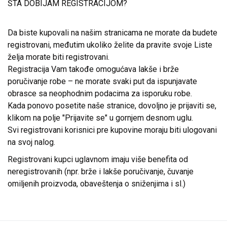
ŠTA DOBIJAM REGISTRACIJOM?
Da biste kupovali na našim stranicama ne morate da budete
registrovani, međutim ukoliko želite da pravite svoje Liste
želja morate biti registrovani.
Registracija Vam takođe omogućava lakše i brže
poručivanje robe – ne morate svaki put da ispunjavate
obrasce sa neophodnim podacima za isporuku robe.
Kada ponovo posetite naše stranice, dovoljno je prijaviti se,
klikom na polje "Prijavite se" u gornjem desnom uglu.
Svi registrovani korisnici pre kupovine moraju biti ulogovani
na svoj nalog.
Registrovani kupci uglavnom imaju više benefita od
neregistrovanih (npr. brže i lakše poručivanje, čuvanje
omiljenih proizvoda, obaveštenja o sniženjima i sl.)