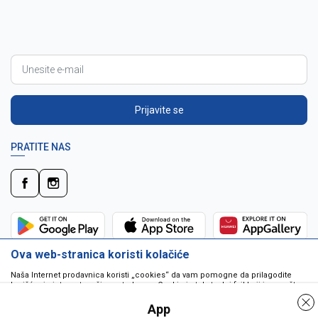
Prijavite se
PRATITE NAS
Ova web-stranica koristi kolačiće
Naša Internet prodavnica koristi „cookies“ da vam pomogne da prilagodite
korišćenje interneta vašim potrebama. Cookie je tekstualni fajl koji je smešten
na vašem hard disku od strane web servera. Cookie-ji ne mogu biti korišćeni
da pokrenu program ili da isporuče virus vašem računaru. Cookie-i su
App
jedinstveno dodeljeni vama, i jedino mogu biti pročitani od strane web servera