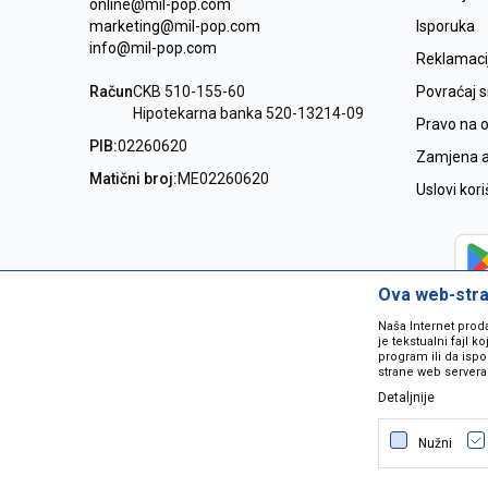
online@mil-pop.com
marketing@mil-pop.com
Isporuka
info@mil-pop.com
Reklamaci
Račun
CKB 510-155-60
Povraćaj 
Hipotekarna banka 520-13214-09
Pravo na 
PIB:
02260620
Zamjena ar
Matični broj:
ME02260620
Uslovi kor
Ova web-stran
Naša Internet prod
je tekstualni fajl 
program ili da ispo
strane web servera
Detaljnije
Nastojimo da budemo što precizniji
grešaka. Svi artikli na sajtu su dio 
Nužni