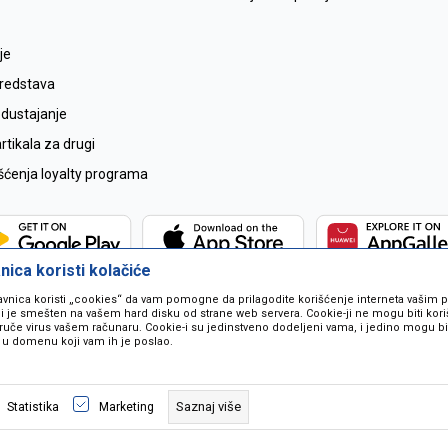
je
sredstava
odustajanje
tikala za drugi
išćenja loyalty programa
ica koristi kolačiće
avnica koristi „cookies“ da vam pomogne da prilagodite korišćenje interneta vašim
koji je smešten na vašem hard disku od strane web servera. Cookie-ji ne mogu biti ko
ruče virus vašem računaru. Cookie-i su jedinstveno dodeljeni vama, i jedino mogu bit
 u domenu koji vam ih je poslao.
 u opisu proizvoda, prikazu slika i samih cijena ali ne možemo garantovati da
naše ponude i ne podrazumjeva se da su dostupni u svakom trenutku. Raspoloži
Saznaj više
Statistika
Marketing
pozivom na broj 067259021.
©2026
www.mil-pop.com
, Izrada
NB SOFT
. Sva prava zadržana.