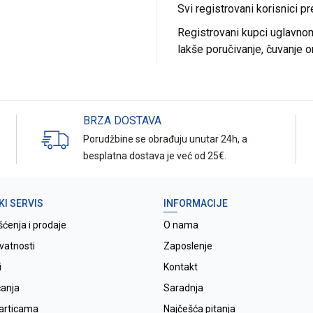
Svi registrovani korisnici p
Registrovani kupci uglavnom 
lakše poručivanje, čuvanje o
BRZA DOSTAVA
Porudžbine se obrađuju unutar 24h, a
besplatna dostava je već od 25€.
KI SERVIS
INFORMACIJE
šćenja i prodaje
O nama
ivatnosti
Zaposlenje
i
Kontakt
ćanja
Saradnja
karticama
Najčešća pitanja