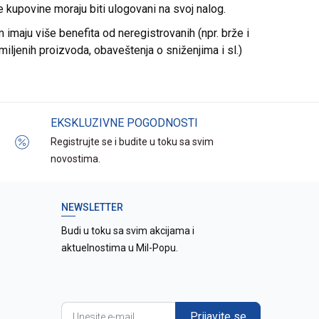
re kupovine moraju biti ulogovani na svoj nalog.
imaju više benefita od neregistrovanih (npr. brže i
miljenih proizvoda, obaveštenja o sniženjima i sl.)
EKSKLUZIVNE POGODNOSTI
Registrujte se i budite u toku sa svim
novostima.
NEWSLETTER
Budi u toku sa svim akcijama i
aktuelnostima u Mil-Popu.
Prijavite se