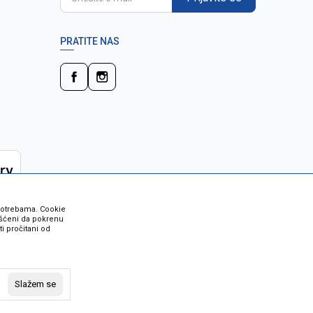
PRATITE NAS
 potrebama. Cookie
rišćeni da pokrenu
i pročitani od
 su sve informacije kompletne i bez
vost robe možete provjeriti besplatnim
Slažem se