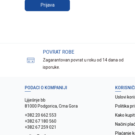
Prijava
POVRAT ROBE
Zagarantovan povrat u roku od 14 dana od
isporuke.
PODACI O KOMPANIJI
KORISNIČ
Uslovi kori
Ljiješnje bb
81000 Podgorica, Crna Gora
Politika pr
+382 20 662 553
Kako kupit
+382 67 180 560
Načini pla
+382 67 259 021
Plaćanje 