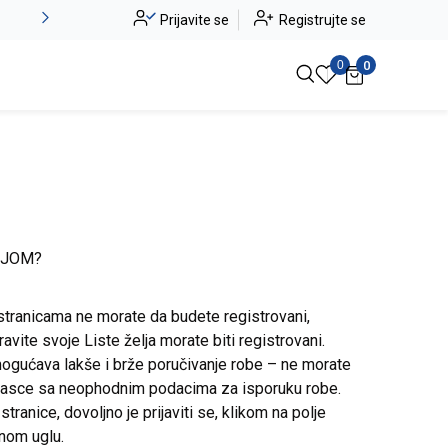
Alma Ras do -50%
Prijavite se
Registrujte se
Pogledaj više
0
0
IJOM?
stranicama ne morate da budete registrovani,
avite svoje Liste želja morate biti registrovani.
ogućava lakše i brže poručivanje robe – ne morate
brasce sa neophodnim podacima za isporuku robe.
ranice, dovoljno je prijaviti se, klikom na polje
snom uglu.