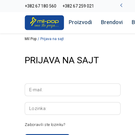
-20% na kompletan asortiman
+382 67 180 560
+382 67 259 021
Pogledaj više
Proizvodi
Brendovi
B
Mil Pop
Prijava na sajt
PRIJAVA NA SAJT
E-mail:
Lozinka:
Zaboravili ste lozinku?