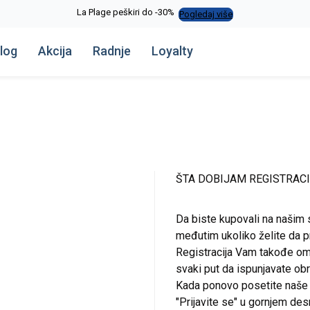
La Plage peškiri do -30%
Pogledaj više
log
Akcija
Radnje
Loyalty
ŠTA DOBIJAM REGISTRAC
Da biste kupovali na našim 
međutim ukoliko želite da pr
Registracija Vam takođe om
svaki put da ispunjavate o
Kada ponovo posetite naše st
"Prijavite se" u gornjem de