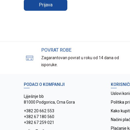
Prijava
POVRAT ROBE
Zagarantovan povrat u roku od 14 dana od
isporuke.
PODACI O KOMPANIJI
KORISNIČ
Uslovi kori
Ljiješnje bb
81000 Podgorica, Crna Gora
Politika pr
+382 20 662 553
Kako kupit
+382 67 180 560
Načini pla
+382 67 259 021
Plaćanje 