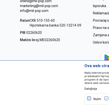
online@mil-pop.com
marketing@mil-pop.com
Isporuka
info@mil-pop.com
Reklamaci
Račun
CKB 510-155-60
Povraćaj 
Hipotekarna banka 520-13214-09
Pravo na 
PIB:
02260620
Zamjena ar
Matični broj:
ME02260620
Uslovi kor
Ova web-stran
Naša Internet prod
je tekstualni fajl 
program ili da ispo
strane web servera
Detaljnije
Nastojimo da budemo što precizniji
grešaka. Svi artikli na sajtu su dio 
Nužni