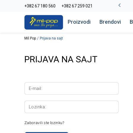
-20% na kompletan asortiman
+382 67 180 560
+382 67 259 021
Pogledaj više
Proizvodi
Brendovi
B
Mil Pop
Prijava na sajt
PRIJAVA NA SAJT
E-mail:
Lozinka:
Zaboravili ste lozinku?