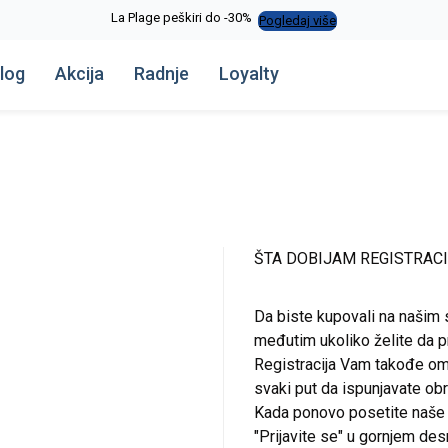
La Plage peškiri do -30%
Pogledaj više
log
Akcija
Radnje
Loyalty
ŠTA DOBIJAM REGISTRAC
Da biste kupovali na našim 
međutim ukoliko želite da pr
Registracija Vam takođe om
svaki put da ispunjavate o
Kada ponovo posetite naše st
"Prijavite se" u gornjem de