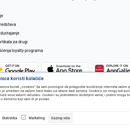
je
sredstava
odustajanje
tikala za drugi
išćenja loyalty programa
ica koristi kolačiće
avnica koristi „cookies“ da vam pomogne da prilagodite korišćenje interneta vašim
koji je smešten na vašem hard disku od strane web servera. Cookie-ji ne mogu biti ko
ruče virus vašem računaru. Cookie-i su jedinstveno dodeljeni vama, i jedino mogu bit
 u domenu koji vam ih je poslao.
 u opisu proizvoda, prikazu slika i samih cijena ali ne možemo garantovati da
naše ponude i ne podrazumjeva se da su dostupni u svakom trenutku. Raspoloži
Saznaj više
Statistika
Marketing
pozivom na broj 067259021.
©2026
www.mil-pop.com
, Izrada
NB SOFT
. Sva prava zadržana.