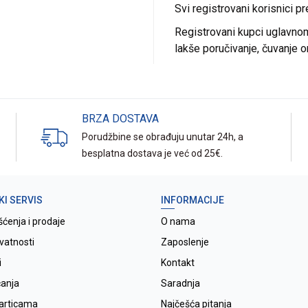
Svi registrovani korisnici p
Registrovani kupci uglavnom 
lakše poručivanje, čuvanje o
BRZA DOSTAVA
Porudžbine se obrađuju unutar 24h, a
besplatna dostava je već od 25€.
KI SERVIS
INFORMACIJE
šćenja i prodaje
O nama
ivatnosti
Zaposlenje
i
Kontakt
ćanja
Saradnja
karticama
Najčešća pitanja