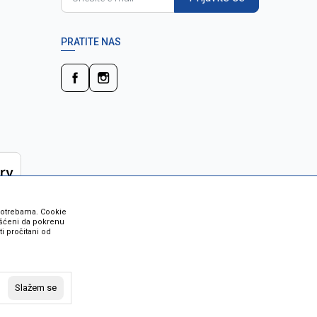
PRATITE NAS
 potrebama. Cookie
rišćeni da pokrenu
i pročitani od
 su sve informacije kompletne i bez
vost robe možete provjeriti besplatnim
Slažem se