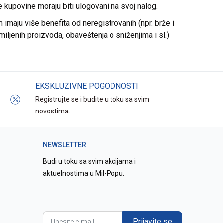
re kupovine moraju biti ulogovani na svoj nalog.
imaju više benefita od neregistrovanih (npr. brže i
miljenih proizvoda, obaveštenja o sniženjima i sl.)
EKSKLUZIVNE POGODNOSTI
Registrujte se i budite u toku sa svim
novostima.
NEWSLETTER
Budi u toku sa svim akcijama i
aktuelnostima u Mil-Popu.
Prijavite se