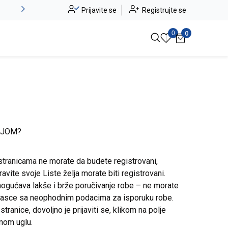
Alma Ras do -50%
Prijavite se
Registrujte se
Pogledaj više
0
0
IJOM?
stranicama ne morate da budete registrovani,
avite svoje Liste želja morate biti registrovani.
ogućava lakše i brže poručivanje robe – ne morate
brasce sa neophodnim podacima za isporuku robe.
ranice, dovoljno je prijaviti se, klikom na polje
snom uglu.