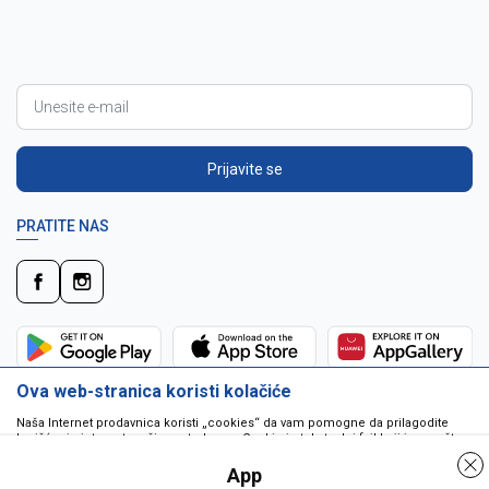
Prijavite se
PRATITE NAS
Ova web-stranica koristi kolačiće
Naša Internet prodavnica koristi „cookies“ da vam pomogne da prilagodite
korišćenje interneta vašim potrebama. Cookie je tekstualni fajl koji je smešten
na vašem hard disku od strane web servera. Cookie-ji ne mogu biti korišćeni
da pokrenu program ili da isporuče virus vašem računaru. Cookie-i su
App
jedinstveno dodeljeni vama, i jedino mogu biti pročitani od strane web servera