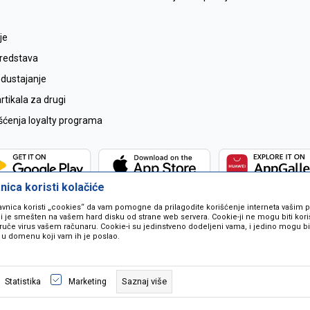
je
sredstava
odustajanje
tikala za drugi
išćenja loyalty programa
ica koristi kolačiće
avnica koristi „cookies“ da vam pomogne da prilagodite korišćenje interneta vašim
koji je smešten na vašem hard disku od strane web servera. Cookie-ji ne mogu biti ko
ruče virus vašem računaru. Cookie-i su jedinstveno dodeljeni vama, i jedino mogu bit
 u domenu koji vam ih je poslao.
 u opisu proizvoda, prikazu slika i samih cijena ali ne možemo garantovati da
naše ponude i ne podrazumjeva se da su dostupni u svakom trenutku. Raspoloži
Saznaj više
Statistika
Marketing
pozivom na broj 067259021.
©2026
www.mil-pop.com
, Izrada
NB SOFT
. Sva prava zadržana.