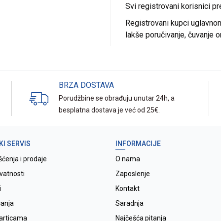
Svi registrovani korisnici p
Registrovani kupci uglavnom 
lakše poručivanje, čuvanje o
BRZA DOSTAVA
Porudžbine se obrađuju unutar 24h, a
besplatna dostava je već od 25€.
KI SERVIS
INFORMACIJE
šćenja i prodaje
O nama
ivatnosti
Zaposlenje
i
Kontakt
ćanja
Saradnja
karticama
Najčešća pitanja