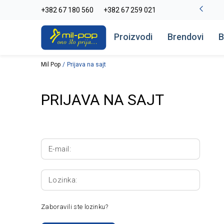
-20% na kompletan asortiman
+382 67 180 560
+382 67 259 021
Pogledaj više
Proizvodi
Brendovi
B
Mil Pop
Prijava na sajt
PRIJAVA NA SAJT
E-mail:
Lozinka:
Zaboravili ste lozinku?