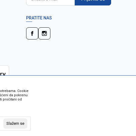
PRATITE NAS
 potrebama. Cookie
rišćeni da pokrenu
i pročitani od
 su sve informacije kompletne i bez
vost robe možete provjeriti besplatnim
Slažem se