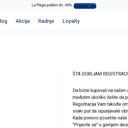
La Plage peškiri do -30%
Pogledaj više
log
Akcija
Radnje
Loyalty
ŠTA DOBIJAM REGISTRAC
Da biste kupovali na našim 
međutim ukoliko želite da pr
Registracija Vam takođe om
svaki put da ispunjavate o
Kada ponovo posetite naše st
"Prijavite se" u gornjem de