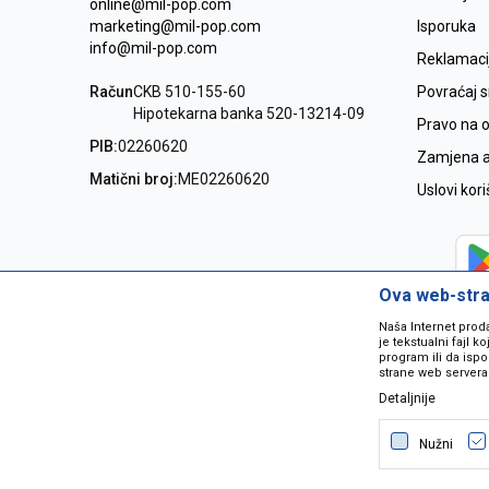
online@mil-pop.com
marketing@mil-pop.com
Isporuka
info@mil-pop.com
Reklamaci
Račun
CKB 510-155-60
Povraćaj 
Hipotekarna banka 520-13214-09
Pravo na 
PIB:
02260620
Zamjena ar
Matični broj:
ME02260620
Uslovi kor
Ova web-stran
Naša Internet prod
je tekstualni fajl 
program ili da ispo
strane web servera
Detaljnije
Nastojimo da budemo što precizniji
grešaka. Svi artikli na sajtu su dio 
Nužni