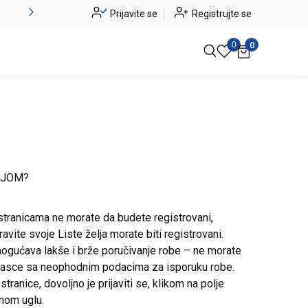
Alma Ras do -50%
Prijavite se
Registrujte se
Pogledaj više
0
0
IJOM?
stranicama ne morate da budete registrovani,
avite svoje Liste želja morate biti registrovani.
ogućava lakše i brže poručivanje robe – ne morate
brasce sa neophodnim podacima za isporuku robe.
ranice, dovoljno je prijaviti se, klikom na polje
snom uglu.