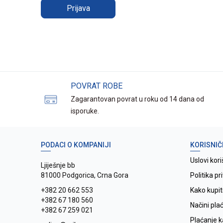
Prijava
POVRAT ROBE
Zagarantovan povrat u roku od 14 dana od
isporuke.
PODACI O KOMPANIJI
KORISNIČ
Uslovi kori
Ljiješnje bb
81000 Podgorica, Crna Gora
Politika pr
+382 20 662 553
Kako kupit
+382 67 180 560
Načini pla
+382 67 259 021
Plaćanje 