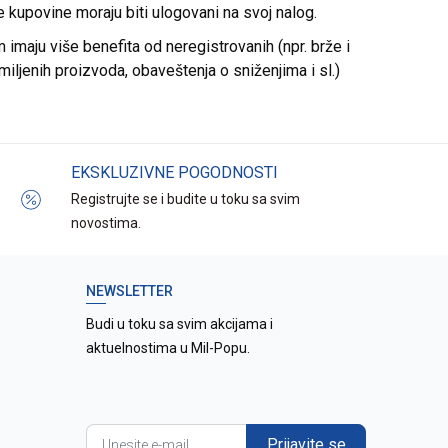
re kupovine moraju biti ulogovani na svoj nalog.
imaju više benefita od neregistrovanih (npr. brže i
miljenih proizvoda, obaveštenja o sniženjima i sl.)
EKSKLUZIVNE POGODNOSTI
Registrujte se i budite u toku sa svim
novostima.
NEWSLETTER
Budi u toku sa svim akcijama i
aktuelnostima u Mil-Popu.
Prijavite se