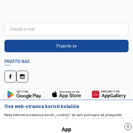
Prijavite se
PRATITE NAS
Ova web-stranica koristi kolačiće
Naša Internet prodavnica koristi „cookies“ da vam pomogne da prilagodite
korišćenje interneta vašim potrebama. Cookie je tekstualni fajl koji je smešten
na vašem hard disku od strane web servera. Cookie-ji ne mogu biti korišćeni
da pokrenu program ili da isporuče virus vašem računaru. Cookie-i su
App
jedinstveno dodeljeni vama, i jedino mogu biti pročitani od strane web servera