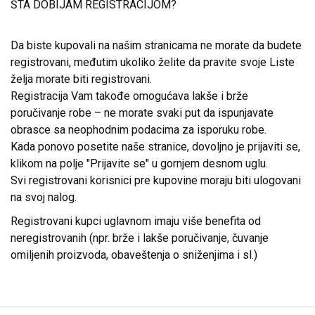
ŠTA DOBIJAM REGISTRACIJOM?
Da biste kupovali na našim stranicama ne morate da budete
registrovani, međutim ukoliko želite da pravite svoje Liste
želja morate biti registrovani.
Registracija Vam takođe omogućava lakše i brže
poručivanje robe – ne morate svaki put da ispunjavate
obrasce sa neophodnim podacima za isporuku robe.
Kada ponovo posetite naše stranice, dovoljno je prijaviti se,
klikom na polje "Prijavite se" u gornjem desnom uglu.
Svi registrovani korisnici pre kupovine moraju biti ulogovani
na svoj nalog.
Registrovani kupci uglavnom imaju više benefita od
neregistrovanih (npr. brže i lakše poručivanje, čuvanje
omiljenih proizvoda, obaveštenja o sniženjima i sl.)