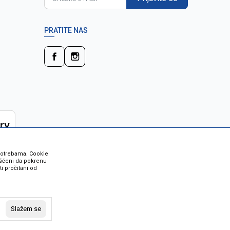
PRATITE NAS
 potrebama. Cookie
rišćeni da pokrenu
i pročitani od
 su sve informacije kompletne i bez
vost robe možete provjeriti besplatnim
Slažem se