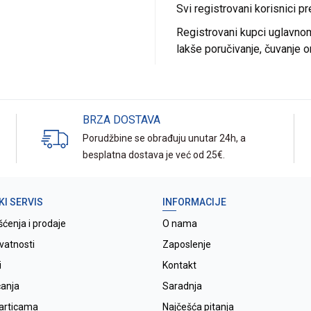
Svi registrovani korisnici p
Registrovani kupci uglavnom 
lakše poručivanje, čuvanje o
BRZA DOSTAVA
Porudžbine se obrađuju unutar 24h, a
besplatna dostava je već od 25€.
KI SERVIS
INFORMACIJE
šćenja i prodaje
O nama
ivatnosti
Zaposlenje
i
Kontakt
ćanja
Saradnja
karticama
Najčešća pitanja