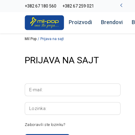
La Plage peškiri do -30%
+382 67 180 560
+382 67 259 021
Pogledaj više
Proizvodi
Brendovi
B
Mil Pop
Prijava na sajt
PRIJAVA NA SAJT
E-mail:
Lozinka:
Zaboravili ste lozinku?