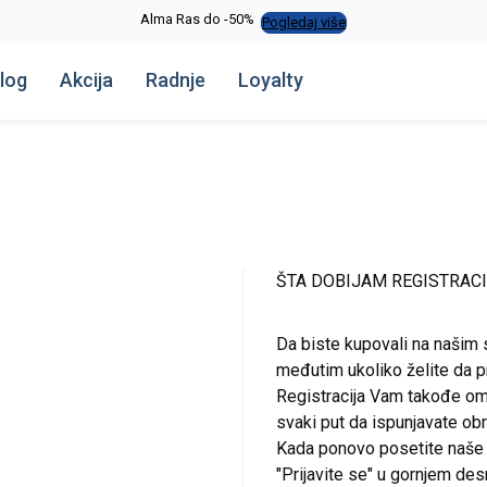
Alma Ras do -50%
Pogledaj više
log
Akcija
Radnje
Loyalty
ŠTA DOBIJAM REGISTRAC
Da biste kupovali na našim 
međutim ukoliko želite da pr
Registracija Vam takođe om
svaki put da ispunjavate o
Kada ponovo posetite naše st
"Prijavite se" u gornjem de