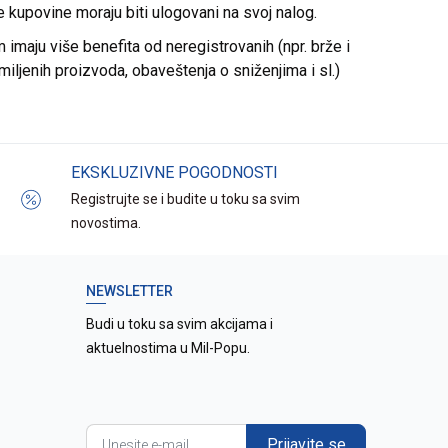
re kupovine moraju biti ulogovani na svoj nalog.
imaju više benefita od neregistrovanih (npr. brže i
miljenih proizvoda, obaveštenja o sniženjima i sl.)
EKSKLUZIVNE POGODNOSTI
Registrujte se i budite u toku sa svim
novostima.
NEWSLETTER
Budi u toku sa svim akcijama i
aktuelnostima u Mil-Popu.
Prijavite se