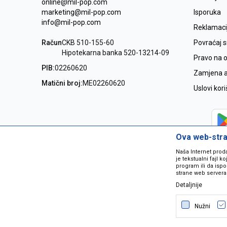
online@mil-pop.com
marketing@mil-pop.com
Isporuka
info@mil-pop.com
Reklamaci
Račun
CKB 510-155-60
Povraćaj 
Hipotekarna banka 520-13214-09
Pravo na 
PIB:
02260620
Zamjena ar
Matični broj:
ME02260620
Uslovi kor
Ova web-stran
Naša Internet prod
je tekstualni fajl 
program ili da ispo
strane web servera
Detaljnije
Nastojimo da budemo što precizniji
grešaka. Svi artikli na sajtu su dio 
Nužni