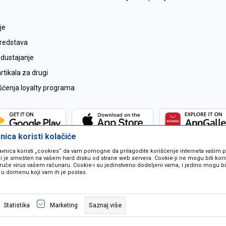
je
sredstava
odustajanje
tikala za drugi
išćenja loyalty programa
ica koristi kolačiće
avnica koristi „cookies“ da vam pomogne da prilagodite korišćenje interneta vašim
koji je smešten na vašem hard disku od strane web servera. Cookie-ji ne mogu biti ko
ruče virus vašem računaru. Cookie-i su jedinstveno dodeljeni vama, i jedino mogu bit
 u domenu koji vam ih je poslao.
 u opisu proizvoda, prikazu slika i samih cijena ali ne možemo garantovati da
naše ponude i ne podrazumjeva se da su dostupni u svakom trenutku. Raspoloži
Saznaj više
Statistika
Marketing
pozivom na broj 067259021.
©2026
www.mil-pop.com
, Izrada
NB SOFT
. Sva prava zadržana.