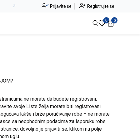
Novo u ponudi - Jadea
Prijavite se
Registrujte se
Pogledaj više
0
0
IJOM?
stranicama ne morate da budete registrovani,
avite svoje Liste želja morate biti registrovani.
ogućava lakše i brže poručivanje robe – ne morate
brasce sa neophodnim podacima za isporuku robe.
ranice, dovoljno je prijaviti se, klikom na polje
snom uglu.