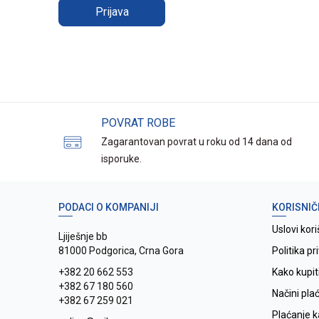
Prijava
POVRAT ROBE
Zagarantovan povrat u roku od 14 dana od
isporuke.
PODACI O KOMPANIJI
KORISNIČ
Uslovi kori
Ljiješnje bb
81000 Podgorica, Crna Gora
Politika pr
+382 20 662 553
Kako kupit
+382 67 180 560
Načini pla
+382 67 259 021
Plaćanje 