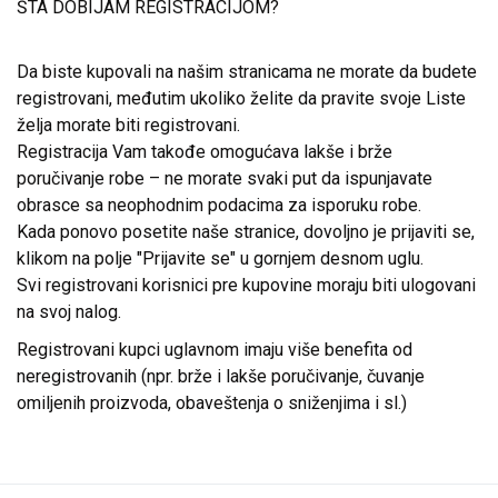
ŠTA DOBIJAM REGISTRACIJOM?
Da biste kupovali na našim stranicama ne morate da budete
registrovani, međutim ukoliko želite da pravite svoje Liste
želja morate biti registrovani.
Registracija Vam takođe omogućava lakše i brže
poručivanje robe – ne morate svaki put da ispunjavate
obrasce sa neophodnim podacima za isporuku robe.
Kada ponovo posetite naše stranice, dovoljno je prijaviti se,
klikom na polje "Prijavite se" u gornjem desnom uglu.
Svi registrovani korisnici pre kupovine moraju biti ulogovani
na svoj nalog.
Registrovani kupci uglavnom imaju više benefita od
neregistrovanih (npr. brže i lakše poručivanje, čuvanje
omiljenih proizvoda, obaveštenja o sniženjima i sl.)