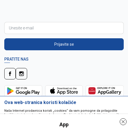
Prijavite se
PRATITE NAS
Ova web-stranica koristi kolačiće
Naša Internet prodavnica koristi „cookies“ da vam pomogne da prilagodite
korišćenje interneta vašim potrebama. Cookie je tekstualni fajl koji je smešten
na vašem hard disku od strane web servera. Cookie-ji ne mogu biti korišćeni
da pokrenu program ili da isporuče virus vašem računaru. Cookie-i su
App
jedinstveno dodeljeni vama, i jedino mogu biti pročitani od strane web servera