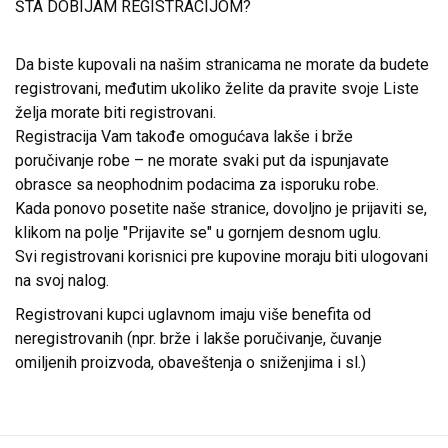
ŠTA DOBIJAM REGISTRACIJOM?
Da biste kupovali na našim stranicama ne morate da budete
registrovani, međutim ukoliko želite da pravite svoje Liste
želja morate biti registrovani.
Registracija Vam takođe omogućava lakše i brže
poručivanje robe – ne morate svaki put da ispunjavate
obrasce sa neophodnim podacima za isporuku robe.
Kada ponovo posetite naše stranice, dovoljno je prijaviti se,
klikom na polje "Prijavite se" u gornjem desnom uglu.
Svi registrovani korisnici pre kupovine moraju biti ulogovani
na svoj nalog.
Registrovani kupci uglavnom imaju više benefita od
neregistrovanih (npr. brže i lakše poručivanje, čuvanje
omiljenih proizvoda, obaveštenja o sniženjima i sl.)