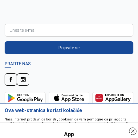
Prijavite se
PRATITE NAS
Ova web-stranica koristi kolačiće
Naša Internet prodavnica koristi „cookies“ da vam pomogne da prilagodite
korišćenje interneta vašim potrebama. Cookie je tekstualni fajl koji je smešten
na vašem hard disku od strane web servera. Cookie-ji ne mogu biti korišćeni
da pokrenu program ili da isporuče virus vašem računaru. Cookie-i su
App
jedinstveno dodeljeni vama, i jedino mogu biti pročitani od strane web servera