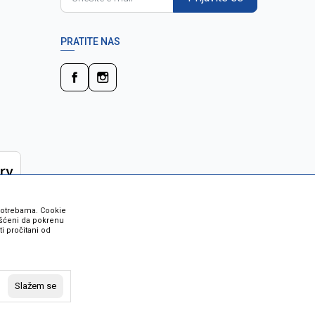
PRATITE NAS
 potrebama. Cookie
rišćeni da pokrenu
i pročitani od
 su sve informacije kompletne i bez
vost robe možete provjeriti besplatnim
Slažem se