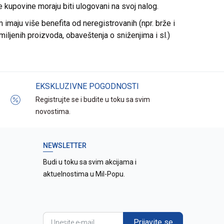
re kupovine moraju biti ulogovani na svoj nalog.
imaju više benefita od neregistrovanih (npr. brže i
miljenih proizvoda, obaveštenja o sniženjima i sl.)
EKSKLUZIVNE POGODNOSTI
Registrujte se i budite u toku sa svim
novostima.
NEWSLETTER
Budi u toku sa svim akcijama i
aktuelnostima u Mil-Popu.
Prijavite se