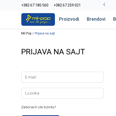
La Plage peškiri do -30%
+382 67 180 560
+382 67 259 021
Pogledaj više
Proizvodi
Brendovi
B
Mil Pop
Prijava na sajt
PRIJAVA NA SAJT
E-mail:
Lozinka:
Zaboravili ste lozinku?