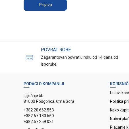
Prijava
POVRAT ROBE
Zagarantovan povrat u roku od 14 dana od
isporuke.
PODACI O KOMPANIJI
KORISNIČ
Uslovi kori
Ljiješnje bb
81000 Podgorica, Crna Gora
Politika pr
+382 20 662 553
Kako kupit
+382 67 180 560
Načini pla
+382 67 259 021
Plaćanje 