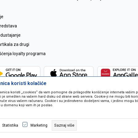
je
sredstava
odustajanje
tikala za drugi
išćenja loyalty programa
ica koristi kolačiće
avnica koristi „cookies“ da vam pomogne da prilagodite korišćenje interneta vašim
koji je smešten na vašem hard disku od strane web servera. Cookie-ji ne mogu biti ko
ruče virus vašem računaru. Cookie-i su jedinstveno dodeljeni vama, i jedino mogu bit
 u domenu koji vam ih je poslao.
 u opisu proizvoda, prikazu slika i samih cijena ali ne možemo garantovati da
naše ponude i ne podrazumjeva se da su dostupni u svakom trenutku. Raspoloži
Saznaj više
Statistika
Marketing
pozivom na broj 067259021.
©2026
www.mil-pop.com
, Izrada
NB SOFT
. Sva prava zadržana.