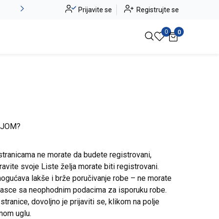
Novo u ponudi - Jadea
Prijavite se
Registrujte se
Pogledaj više
0
0
IJOM?
stranicama ne morate da budete registrovani,
avite svoje Liste želja morate biti registrovani.
ogućava lakše i brže poručivanje robe – ne morate
brasce sa neophodnim podacima za isporuku robe.
ranice, dovoljno je prijaviti se, klikom na polje
snom uglu.