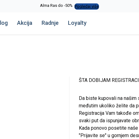
Alma Ras do -50%
Pogledaj više
log
Akcija
Radnje
Loyalty
ŠTA DOBIJAM REGISTRAC
Da biste kupovali na našim 
međutim ukoliko želite da pr
Registracija Vam takođe om
svaki put da ispunjavate o
Kada ponovo posetite naše st
"Prijavite se" u gornjem de