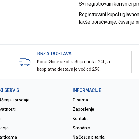
Svi registrovani korisnici p
Registrovani kupci uglavnom 
lakše poručivanje, čuvanje o
BRZA DOSTAVA
Porudžbine se obrađuju unutar 24h, a
besplatna dostava je već od 25€.
KI SERVIS
INFORMACIJE
šćenja i prodaje
O nama
ivatnosti
Zaposlenje
i
Kontakt
ćanja
Saradnja
karticama
Najčešća pitanja