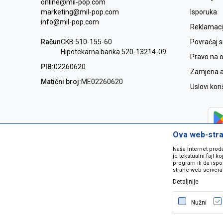
online@mil-pop.com
marketing@mil-pop.com
Isporuka
info@mil-pop.com
Reklamaci
Račun
CKB 510-155-60
Povraćaj 
Hipotekarna banka 520-13214-09
Pravo na 
PIB:
02260620
Zamjena ar
Matični broj:
ME02260620
Uslovi kor
Ova web-stran
Naša Internet prod
je tekstualni fajl 
program ili da ispo
strane web servera
Detaljnije
Nastojimo da budemo što precizniji
grešaka. Svi artikli na sajtu su dio 
Nužni