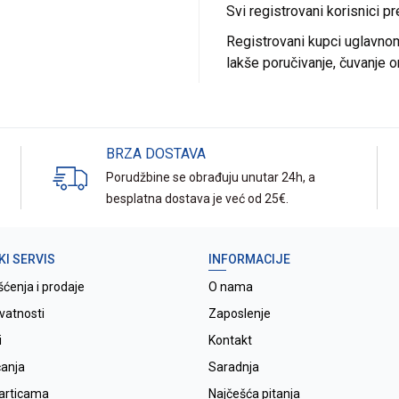
Svi registrovani korisnici p
Registrovani kupci uglavnom 
lakše poručivanje, čuvanje o
BRZA DOSTAVA
Porudžbine se obrađuju unutar 24h, a
besplatna dostava je već od 25€.
KI SERVIS
INFORMACIJE
šćenja i prodaje
O nama
ivatnosti
Zaposlenje
i
Kontakt
ćanja
Saradnja
karticama
Najčešća pitanja