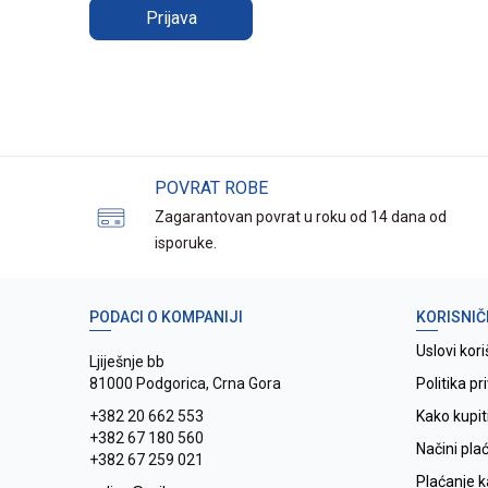
Prijava
POVRAT ROBE
Zagarantovan povrat u roku od 14 dana od
isporuke.
PODACI O KOMPANIJI
KORISNIČ
Uslovi kori
Ljiješnje bb
81000 Podgorica, Crna Gora
Politika pr
+382 20 662 553
Kako kupit
+382 67 180 560
Načini pla
+382 67 259 021
Plaćanje 