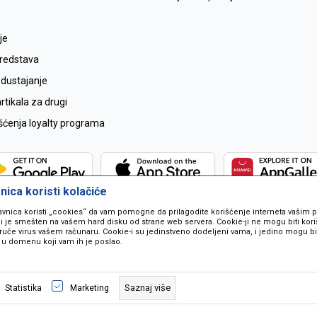
je
sredstava
odustajanje
tikala za drugi
išćenja loyalty programa
ica koristi kolačiće
avnica koristi „cookies“ da vam pomogne da prilagodite korišćenje interneta vašim
koji je smešten na vašem hard disku od strane web servera. Cookie-ji ne mogu biti ko
ruče virus vašem računaru. Cookie-i su jedinstveno dodeljeni vama, i jedino mogu bit
 u domenu koji vam ih je poslao.
 u opisu proizvoda, prikazu slika i samih cijena ali ne možemo garantovati da
naše ponude i ne podrazumjeva se da su dostupni u svakom trenutku. Raspoloži
Saznaj više
Statistika
Marketing
pozivom na broj 067259021.
©2026
www.mil-pop.com
, Izrada
NB SOFT
. Sva prava zadržana.