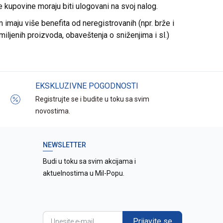
re kupovine moraju biti ulogovani na svoj nalog.
imaju više benefita od neregistrovanih (npr. brže i
miljenih proizvoda, obaveštenja o sniženjima i sl.)
EKSKLUZIVNE POGODNOSTI
Registrujte se i budite u toku sa svim
novostima.
NEWSLETTER
Budi u toku sa svim akcijama i
aktuelnostima u Mil-Popu.
Prijavite se