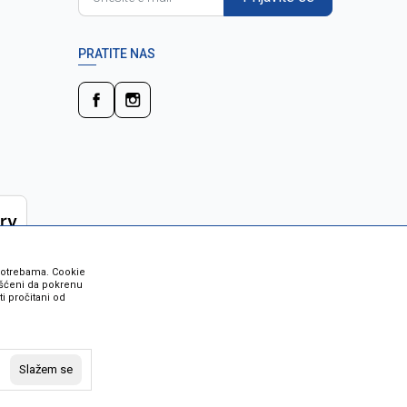
PRATITE NAS
 potrebama. Cookie
rišćeni da pokrenu
i pročitani od
 su sve informacije kompletne i bez
vost robe možete provjeriti besplatnim
Slažem se