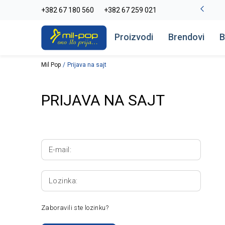
-20% na kompletan asortiman
+382 67 180 560
+382 67 259 021
Pogledaj više
Proizvodi
Brendovi
B
Mil Pop
Prijava na sajt
PRIJAVA NA SAJT
E-mail:
Lozinka:
Zaboravili ste lozinku?