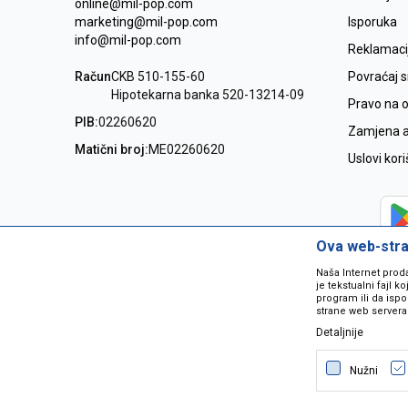
online@mil-pop.com
marketing@mil-pop.com
Isporuka
info@mil-pop.com
Reklamaci
Račun
CKB 510-155-60
Povraćaj 
Hipotekarna banka 520-13214-09
Pravo na 
PIB:
02260620
Zamjena ar
Matični broj:
ME02260620
Uslovi kor
Ova web-stran
Naša Internet prod
je tekstualni fajl 
program ili da ispo
strane web servera
Detaljnije
Nastojimo da budemo što precizniji
grešaka. Svi artikli na sajtu su dio 
Nužni