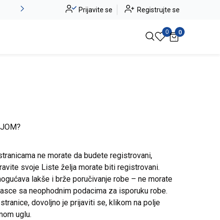
Alma Ras do -50%
Prijavite se
Registrujte se
Pogledaj više
0
0
IJOM?
stranicama ne morate da budete registrovani,
avite svoje Liste želja morate biti registrovani.
ogućava lakše i brže poručivanje robe – ne morate
brasce sa neophodnim podacima za isporuku robe.
ranice, dovoljno je prijaviti se, klikom na polje
snom uglu.