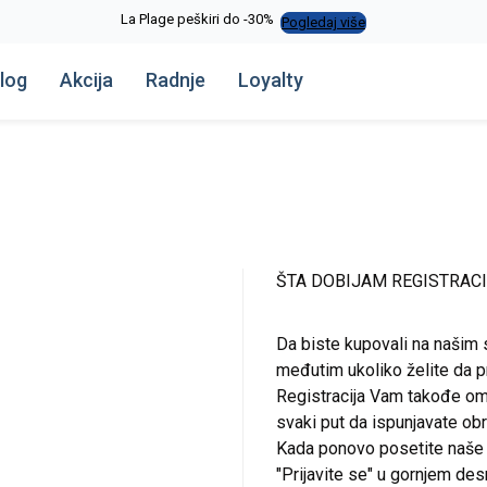
La Plage peškiri do -30%
Pogledaj više
log
Akcija
Radnje
Loyalty
ŠTA DOBIJAM REGISTRAC
Da biste kupovali na našim 
međutim ukoliko želite da pr
Registracija Vam takođe om
svaki put da ispunjavate o
Kada ponovo posetite naše st
"Prijavite se" u gornjem de