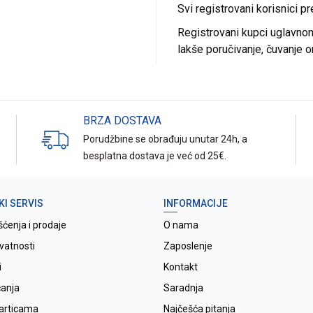
Svi registrovani korisnici p
Registrovani kupci uglavnom 
lakše poručivanje, čuvanje o
BRZA DOSTAVA
Porudžbine se obrađuju unutar 24h, a
besplatna dostava je već od 25€.
KI SERVIS
INFORMACIJE
šćenja i prodaje
O nama
ivatnosti
Zaposlenje
i
Kontakt
ćanja
Saradnja
karticama
Najčešća pitanja