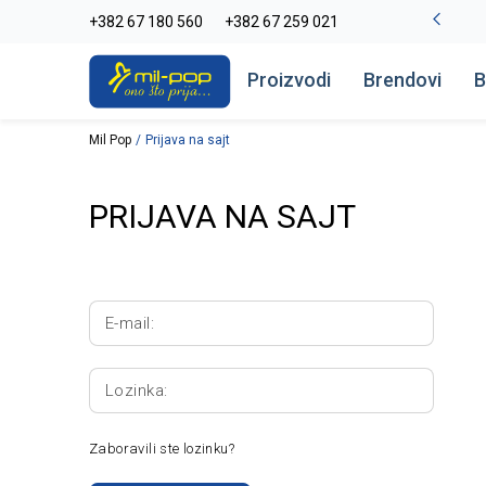
La Plage peškiri do -30%
+382 67 180 560
+382 67 259 021
Pogledaj više
Proizvodi
Brendovi
B
Mil Pop
Prijava na sajt
PRIJAVA NA SAJT
E-mail:
Lozinka:
Zaboravili ste lozinku?