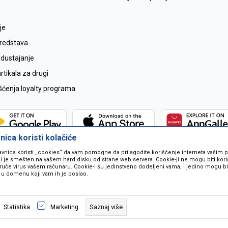
je
sredstava
odustajanje
tikala za drugi
išćenja loyalty programa
ica koristi kolačiće
avnica koristi „cookies“ da vam pomogne da prilagodite korišćenje interneta vašim
koji je smešten na vašem hard disku od strane web servera. Cookie-ji ne mogu biti ko
ruče virus vašem računaru. Cookie-i su jedinstveno dodeljeni vama, i jedino mogu bit
 u domenu koji vam ih je poslao.
 u opisu proizvoda, prikazu slika i samih cijena ali ne možemo garantovati da
naše ponude i ne podrazumjeva se da su dostupni u svakom trenutku. Raspoloži
Saznaj više
Statistika
Marketing
pozivom na broj 067259021.
©2026
www.mil-pop.com
, Izrada
NB SOFT
. Sva prava zadržana.