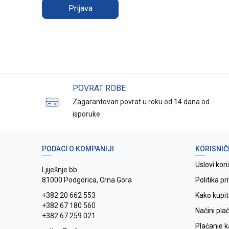
Prijava
POVRAT ROBE
Zagarantovan povrat u roku od 14 dana od
isporuke.
PODACI O KOMPANIJI
KORISNIČ
Uslovi kori
Ljiješnje bb
81000 Podgorica, Crna Gora
Politika pr
+382 20 662 553
Kako kupit
+382 67 180 560
Načini pla
+382 67 259 021
Plaćanje 