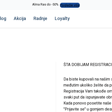
Alma Ras do -50%
Pogledaj više
log
Akcija
Radnje
Loyalty
ŠTA DOBIJAM REGISTRAC
Da biste kupovali na našim 
međutim ukoliko želite da pr
Registracija Vam takođe om
svaki put da ispunjavate o
Kada ponovo posetite naše st
"Prijavite se" u gornjem de