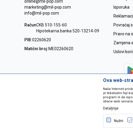
online@mil-pop.com
marketing@mil-pop.com
Isporuka
info@mil-pop.com
Reklamaci
Račun
CKB 510-155-60
Povraćaj 
Hipotekarna banka 520-13214-09
Pravo na 
PIB:
02260620
Zamjena ar
Matični broj:
ME02260620
Uslovi kor
Ova web-stran
Naša Internet prod
je tekstualni fajl 
program ili da ispo
strane web servera
Detaljnije
Nastojimo da budemo što precizniji
grešaka. Svi artikli na sajtu su dio 
Nužni