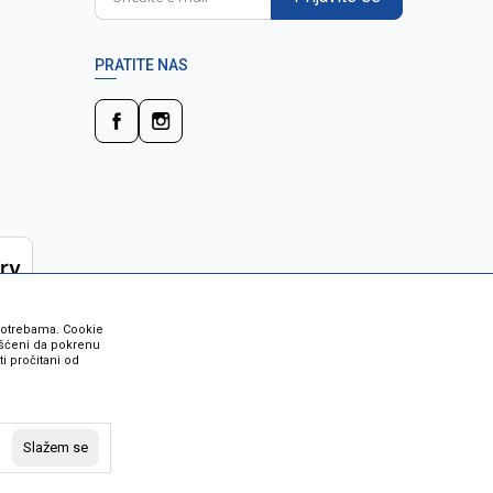
PRATITE NAS
 potrebama. Cookie
rišćeni da pokrenu
i pročitani od
 su sve informacije kompletne i bez
vost robe možete provjeriti besplatnim
Slažem se