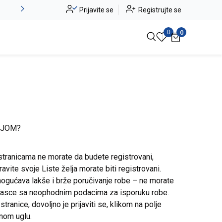
Novo u ponudi - Jadea
Prijavite se
Registrujte se
Pogledaj više
0
0
IJOM?
stranicama ne morate da budete registrovani,
avite svoje Liste želja morate biti registrovani.
ogućava lakše i brže poručivanje robe – ne morate
brasce sa neophodnim podacima za isporuku robe.
ranice, dovoljno je prijaviti se, klikom na polje
snom uglu.