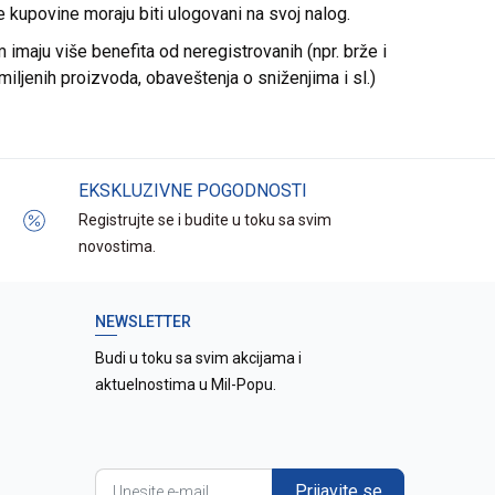
re kupovine moraju biti ulogovani na svoj nalog.
imaju više benefita od neregistrovanih (npr. brže i
miljenih proizvoda, obaveštenja o sniženjima i sl.)
EKSKLUZIVNE POGODNOSTI
Registrujte se i budite u toku sa svim
novostima.
NEWSLETTER
Budi u toku sa svim akcijama i
aktuelnostima u Mil-Popu.
Prijavite se