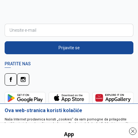
Prijavite se
PRATITE NAS
Ova web-stranica koristi kolačiće
Naša Internet prodavnica koristi „cookies“ da vam pomogne da prilagodite
korišćenje interneta vašim potrebama. Cookie je tekstualni fajl koji je smešten
na vašem hard disku od strane web servera. Cookie-ji ne mogu biti korišćeni
da pokrenu program ili da isporuče virus vašem računaru. Cookie-i su
App
jedinstveno dodeljeni vama, i jedino mogu biti pročitani od strane web servera