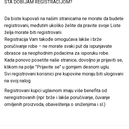
ŠTA DOBIJAM REGISTRACIJOM?
Da biste kupovali na našim stranicama ne morate da budete
registrovani, međutim ukoliko želite da pravite svoje Liste
želja morate biti registrovani.
Registracija Vam takođe omogućava lakše i brže
poručivanje robe – ne morate svaki put da ispunjavate
obrasce sa neophodnim podacima za isporuku robe.
Kada ponovo posetite naše stranice, dovoljno je prijaviti se,
klikom na polje "Prijavite se" u gornjem desnom uglu.
Svi registrovani korisnici pre kupovine moraju biti ulogovani
na svoj nalog.
Registrovani kupci uglavnom imaju više benefita od
neregistrovanih (npr. brže i lakše poručivanje, čuvanje
omiljenih proizvoda, obaveštenja o sniženjima i sl.)