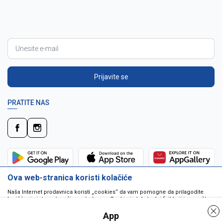
Prijavite se
PRATITE NAS
Ova web-stranica koristi kolačiće
Naša Internet prodavnica koristi „cookies“ da vam pomogne da prilagodite
korišćenje interneta vašim potrebama. Cookie je tekstualni fajl koji je smešten
na vašem hard disku od strane web servera. Cookie-ji ne mogu biti korišćeni
da pokrenu program ili da isporuče virus vašem računaru. Cookie-i su
App
jedinstveno dodeljeni vama, i jedino mogu biti pročitani od strane web servera