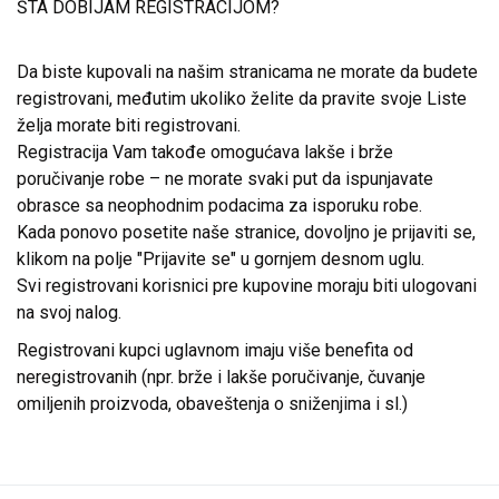
ŠTA DOBIJAM REGISTRACIJOM?
Da biste kupovali na našim stranicama ne morate da budete
registrovani, međutim ukoliko želite da pravite svoje Liste
želja morate biti registrovani.
Registracija Vam takođe omogućava lakše i brže
poručivanje robe – ne morate svaki put da ispunjavate
obrasce sa neophodnim podacima za isporuku robe.
Kada ponovo posetite naše stranice, dovoljno je prijaviti se,
klikom na polje "Prijavite se" u gornjem desnom uglu.
Svi registrovani korisnici pre kupovine moraju biti ulogovani
na svoj nalog.
Registrovani kupci uglavnom imaju više benefita od
neregistrovanih (npr. brže i lakše poručivanje, čuvanje
omiljenih proizvoda, obaveštenja o sniženjima i sl.)