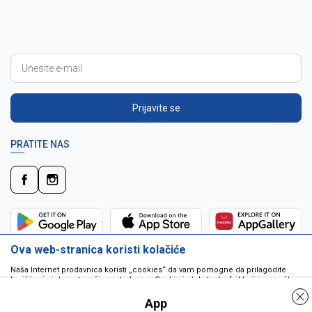
Prijavite se
PRATITE NAS
Ova web-stranica koristi kolačiće
Naša Internet prodavnica koristi „cookies“ da vam pomogne da prilagodite
korišćenje interneta vašim potrebama. Cookie je tekstualni fajl koji je smešten
na vašem hard disku od strane web servera. Cookie-ji ne mogu biti korišćeni
da pokrenu program ili da isporuče virus vašem računaru. Cookie-i su
App
jedinstveno dodeljeni vama, i jedino mogu biti pročitani od strane web servera