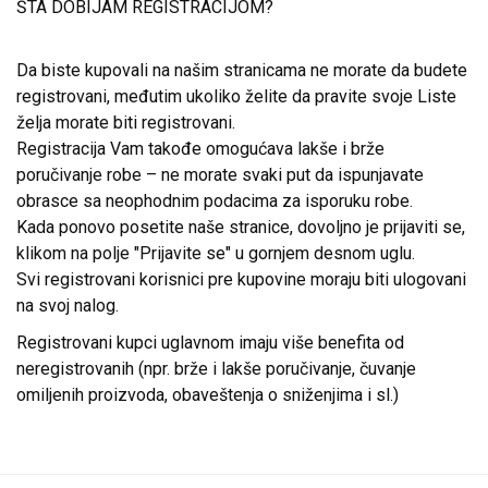
ŠTA DOBIJAM REGISTRACIJOM?
Da biste kupovali na našim stranicama ne morate da budete
registrovani, međutim ukoliko želite da pravite svoje Liste
želja morate biti registrovani.
Registracija Vam takođe omogućava lakše i brže
poručivanje robe – ne morate svaki put da ispunjavate
obrasce sa neophodnim podacima za isporuku robe.
Kada ponovo posetite naše stranice, dovoljno je prijaviti se,
klikom na polje "Prijavite se" u gornjem desnom uglu.
Svi registrovani korisnici pre kupovine moraju biti ulogovani
na svoj nalog.
Registrovani kupci uglavnom imaju više benefita od
neregistrovanih (npr. brže i lakše poručivanje, čuvanje
omiljenih proizvoda, obaveštenja o sniženjima i sl.)