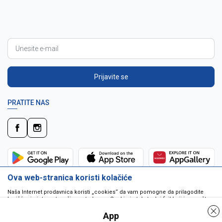
Prijavite se
PRATITE NAS
Ova web-stranica koristi kolačiće
Naša Internet prodavnica koristi „cookies“ da vam pomogne da prilagodite
korišćenje interneta vašim potrebama. Cookie je tekstualni fajl koji je smešten
na vašem hard disku od strane web servera. Cookie-ji ne mogu biti korišćeni
da pokrenu program ili da isporuče virus vašem računaru. Cookie-i su
App
jedinstveno dodeljeni vama, i jedino mogu biti pročitani od strane web servera