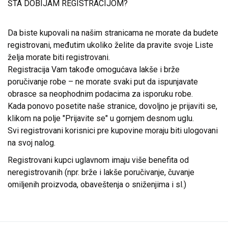
ŠTA DOBIJAM REGISTRACIJOM?
Da biste kupovali na našim stranicama ne morate da budete
registrovani, međutim ukoliko želite da pravite svoje Liste
želja morate biti registrovani.
Registracija Vam takođe omogućava lakše i brže
poručivanje robe – ne morate svaki put da ispunjavate
obrasce sa neophodnim podacima za isporuku robe.
Kada ponovo posetite naše stranice, dovoljno je prijaviti se,
klikom na polje "Prijavite se" u gornjem desnom uglu.
Svi registrovani korisnici pre kupovine moraju biti ulogovani
na svoj nalog.
Registrovani kupci uglavnom imaju više benefita od
neregistrovanih (npr. brže i lakše poručivanje, čuvanje
omiljenih proizvoda, obaveštenja o sniženjima i sl.)