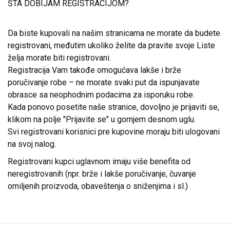
ŠTA DOBIJAM REGISTRACIJOM?
Da biste kupovali na našim stranicama ne morate da budete
registrovani, međutim ukoliko želite da pravite svoje Liste
želja morate biti registrovani.
Registracija Vam takođe omogućava lakše i brže
poručivanje robe – ne morate svaki put da ispunjavate
obrasce sa neophodnim podacima za isporuku robe.
Kada ponovo posetite naše stranice, dovoljno je prijaviti se,
klikom na polje "Prijavite se" u gornjem desnom uglu.
Svi registrovani korisnici pre kupovine moraju biti ulogovani
na svoj nalog.
Registrovani kupci uglavnom imaju više benefita od
neregistrovanih (npr. brže i lakše poručivanje, čuvanje
omiljenih proizvoda, obaveštenja o sniženjima i sl.)