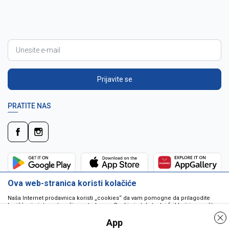
Prijavite se
PRATITE NAS
Ova web-stranica koristi kolačiće
Naša Internet prodavnica koristi „cookies“ da vam pomogne da prilagodite
korišćenje interneta vašim potrebama. Cookie je tekstualni fajl koji je smešten
na vašem hard disku od strane web servera. Cookie-ji ne mogu biti korišćeni
da pokrenu program ili da isporuče virus vašem računaru. Cookie-i su
App
jedinstveno dodeljeni vama, i jedino mogu biti pročitani od strane web servera