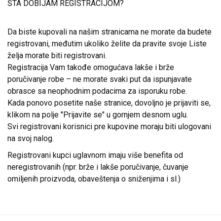
ŠTA DOBIJAM REGISTRACIJOM?
Da biste kupovali na našim stranicama ne morate da budete
registrovani, međutim ukoliko želite da pravite svoje Liste
želja morate biti registrovani.
Registracija Vam takođe omogućava lakše i brže
poručivanje robe – ne morate svaki put da ispunjavate
obrasce sa neophodnim podacima za isporuku robe.
Kada ponovo posetite naše stranice, dovoljno je prijaviti se,
klikom na polje "Prijavite se" u gornjem desnom uglu.
Svi registrovani korisnici pre kupovine moraju biti ulogovani
na svoj nalog.
Registrovani kupci uglavnom imaju više benefita od
neregistrovanih (npr. brže i lakše poručivanje, čuvanje
omiljenih proizvoda, obaveštenja o sniženjima i sl.)