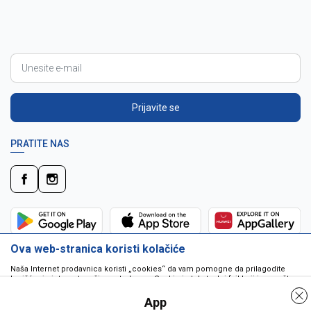
Prijavite se
PRATITE NAS
Ova web-stranica koristi kolačiće
Naša Internet prodavnica koristi „cookies“ da vam pomogne da prilagodite
korišćenje interneta vašim potrebama. Cookie je tekstualni fajl koji je smešten
na vašem hard disku od strane web servera. Cookie-ji ne mogu biti korišćeni
da pokrenu program ili da isporuče virus vašem računaru. Cookie-i su
App
jedinstveno dodeljeni vama, i jedino mogu biti pročitani od strane web servera