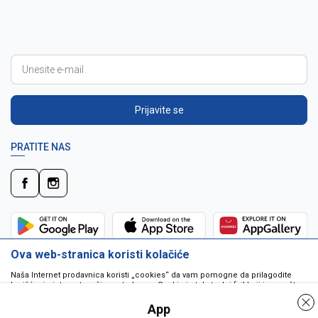
Prijavite se
PRATITE NAS
Ova web-stranica koristi kolačiće
Naša Internet prodavnica koristi „cookies“ da vam pomogne da prilagodite
korišćenje interneta vašim potrebama. Cookie je tekstualni fajl koji je smešten
na vašem hard disku od strane web servera. Cookie-ji ne mogu biti korišćeni
da pokrenu program ili da isporuče virus vašem računaru. Cookie-i su
App
jedinstveno dodeljeni vama, i jedino mogu biti pročitani od strane web servera