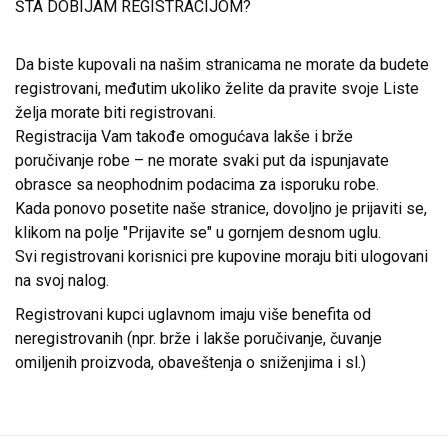
ŠTA DOBIJAM REGISTRACIJOM?
Da biste kupovali na našim stranicama ne morate da budete
registrovani, međutim ukoliko želite da pravite svoje Liste
želja morate biti registrovani.
Registracija Vam takođe omogućava lakše i brže
poručivanje robe – ne morate svaki put da ispunjavate
obrasce sa neophodnim podacima za isporuku robe.
Kada ponovo posetite naše stranice, dovoljno je prijaviti se,
klikom na polje "Prijavite se" u gornjem desnom uglu.
Svi registrovani korisnici pre kupovine moraju biti ulogovani
na svoj nalog.
Registrovani kupci uglavnom imaju više benefita od
neregistrovanih (npr. brže i lakše poručivanje, čuvanje
omiljenih proizvoda, obaveštenja o sniženjima i sl.)