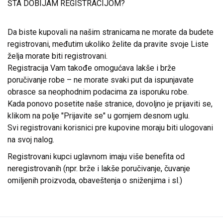
ŠTA DOBIJAM REGISTRACIJOM?
Da biste kupovali na našim stranicama ne morate da budete
registrovani, međutim ukoliko želite da pravite svoje Liste
želja morate biti registrovani.
Registracija Vam takođe omogućava lakše i brže
poručivanje robe – ne morate svaki put da ispunjavate
obrasce sa neophodnim podacima za isporuku robe.
Kada ponovo posetite naše stranice, dovoljno je prijaviti se,
klikom na polje "Prijavite se" u gornjem desnom uglu.
Svi registrovani korisnici pre kupovine moraju biti ulogovani
na svoj nalog.
Registrovani kupci uglavnom imaju više benefita od
neregistrovanih (npr. brže i lakše poručivanje, čuvanje
omiljenih proizvoda, obaveštenja o sniženjima i sl.)