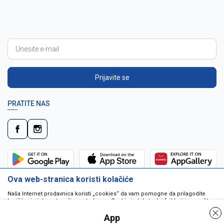
Prijavite se
PRATITE NAS
Ova web-stranica koristi kolačiće
Naša Internet prodavnica koristi „cookies“ da vam pomogne da prilagodite
korišćenje interneta vašim potrebama. Cookie je tekstualni fajl koji je smešten
na vašem hard disku od strane web servera. Cookie-ji ne mogu biti korišćeni
da pokrenu program ili da isporuče virus vašem računaru. Cookie-i su
App
jedinstveno dodeljeni vama, i jedino mogu biti pročitani od strane web servera