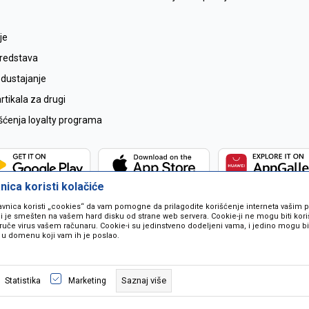
je
sredstava
odustajanje
tikala za drugi
išćenja loyalty programa
ica koristi kolačiće
avnica koristi „cookies“ da vam pomogne da prilagodite korišćenje interneta vašim
koji je smešten na vašem hard disku od strane web servera. Cookie-ji ne mogu biti ko
ruče virus vašem računaru. Cookie-i su jedinstveno dodeljeni vama, i jedino mogu bit
 u domenu koji vam ih je poslao.
 u opisu proizvoda, prikazu slika i samih cijena ali ne možemo garantovati da
naše ponude i ne podrazumjeva se da su dostupni u svakom trenutku. Raspoloži
Saznaj više
Statistika
Marketing
pozivom na broj 067259021.
©2026
www.mil-pop.com
, Izrada
NB SOFT
. Sva prava zadržana.