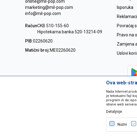
online@mil-pop.com
marketing@mil-pop.com
Isporuka
info@mil-pop.com
Reklamaci
Račun
CKB 510-155-60
Povraćaj 
Hipotekarna banka 520-13214-09
Pravo na 
PIB:
02260620
Zamjena ar
Matični broj:
ME02260620
Uslovi kor
Ova web-stran
Naša Internet prod
je tekstualni fajl 
program ili da ispo
strane web servera
Detaljnije
Nastojimo da budemo što precizniji
grešaka. Svi artikli na sajtu su dio 
Nužni