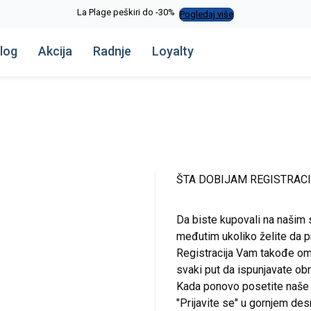
La Plage peškiri do -30%
Pogledaj više
log
Akcija
Radnje
Loyalty
ŠTA DOBIJAM REGISTRAC
Da biste kupovali na našim 
međutim ukoliko želite da pr
Registracija Vam takođe om
svaki put da ispunjavate o
Kada ponovo posetite naše st
"Prijavite se" u gornjem de