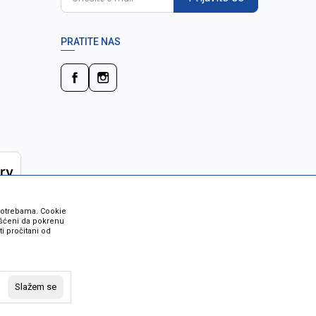
PRATITE NAS
 potrebama. Cookie
rišćeni da pokrenu
i pročitani od
 su sve informacije kompletne i bez
vost robe možete provjeriti besplatnim
Slažem se