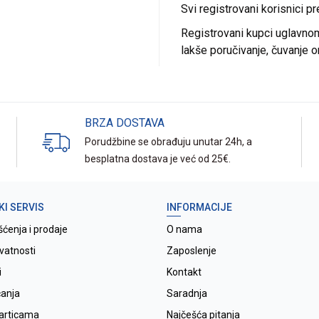
Svi registrovani korisnici p
Registrovani kupci uglavnom 
lakše poručivanje, čuvanje o
BRZA DOSTAVA
Porudžbine se obrađuju unutar 24h, a
besplatna dostava je već od 25€.
KI SERVIS
INFORMACIJE
šćenja i prodaje
O nama
ivatnosti
Zaposlenje
i
Kontakt
ćanja
Saradnja
karticama
Najčešća pitanja