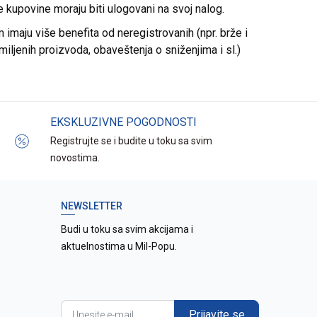
re kupovine moraju biti ulogovani na svoj nalog.
imaju više benefita od neregistrovanih (npr. brže i
miljenih proizvoda, obaveštenja o sniženjima i sl.)
EKSKLUZIVNE POGODNOSTI
Registrujte se i budite u toku sa svim
novostima.
NEWSLETTER
Budi u toku sa svim akcijama i
aktuelnostima u Mil-Popu.
Prijavite se