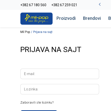
-20% na kompletan asortiman
+382 67 180 560
+382 67 259 021
Pogledaj više
Proizvodi
Brendovi
B
Mil Pop
Prijava na sajt
PRIJAVA NA SAJT
E-mail:
Lozinka:
Zaboravili ste lozinku?