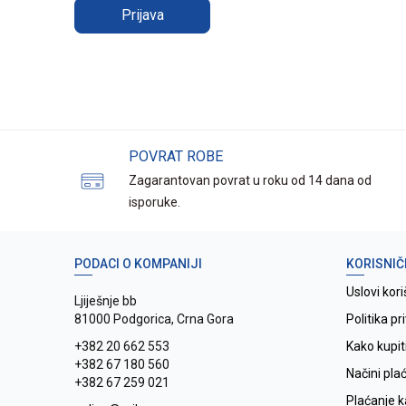
Prijava
POVRAT ROBE
Zagarantovan povrat u roku od 14 dana od
isporuke.
PODACI O KOMPANIJI
KORISNIČ
Uslovi kori
Ljiješnje bb
81000 Podgorica, Crna Gora
Politika pr
+382 20 662 553
Kako kupit
+382 67 180 560
Načini pla
+382 67 259 021
Plaćanje 