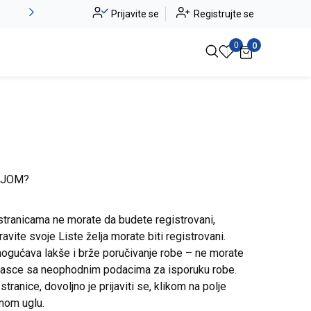
Alma Ras do -50%
Prijavite se
Registrujte se
Pogledaj više
0
0
IJOM?
stranicama ne morate da budete registrovani,
avite svoje Liste želja morate biti registrovani.
ogućava lakše i brže poručivanje robe – ne morate
brasce sa neophodnim podacima za isporuku robe.
ranice, dovoljno je prijaviti se, klikom na polje
snom uglu.