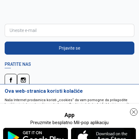
Prijavite se
PRATITE NAS
Ova web-stranica koristi kolačiće
Naša Internet prodavnica koristi „cookies“ da vam pomogne da prilagodite
korišćenje interneta vašim potrebama. Cookie je tekstualni fajl koji je smešten
na vašem hard disku od strane web servera. Cookie-ji ne mogu biti korišćeni
da pokrenu program ili da isporuče virus vašem računaru. Cookie-i su
App
jedinstveno dodeljeni vama, i jedino mogu biti pročitani od strane web servera
u domenu koji vam ih je poslao.
Preuzmite besplatno Mil-pop aplikaciju
Detaljnije