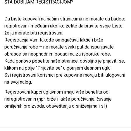
ŠTA DOBIJAM REGISTRACIJOM?
Da biste kupovali na našim stranicama ne morate da budete
registrovani, međutim ukoliko želite da pravite svoje Liste
želja morate biti registrovani.
Registracija Vam takođe omogućava lakše i brže
poručivanje robe – ne morate svaki put da ispunjavate
obrasce sa neophodnim podacima za isporuku robe.
Kada ponovo posetite naše stranice, dovoljno je prijaviti se,
klikom na polje "Prijavite se" u gornjem desnom uglu.
Svi registrovani korisnici pre kupovine moraju biti ulogovani
na svoj nalog.
Registrovani kupci uglavnom imaju više benefita od
neregistrovanih (npr. brže i lakše poručivanje, čuvanje
omiljenih proizvoda, obaveštenja o sniženjima i sl.)