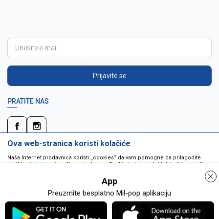
Prijavite se
PRATITE NAS
Ova web-stranica koristi kolačiće
Naša Internet prodavnica koristi „cookies“ da vam pomogne da prilagodite
korišćenje interneta vašim potrebama. Cookie je tekstualni fajl koji je smešten
na vašem hard disku od strane web servera. Cookie-ji ne mogu biti korišćeni
da pokrenu program ili da isporuče virus vašem računaru. Cookie-i su
App
jedinstveno dodeljeni vama, i jedino mogu biti pročitani od strane web servera
u domenu koji vam ih je poslao.
Preuzmite besplatno Mil-pop aplikaciju
Detaljnije