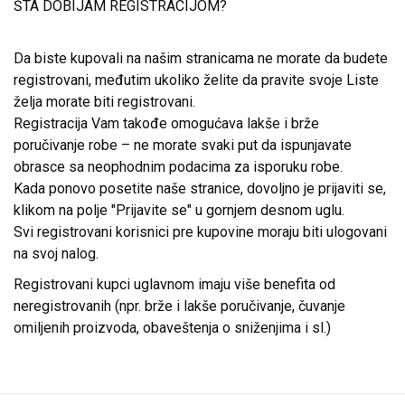
ŠTA DOBIJAM REGISTRACIJOM?
Da biste kupovali na našim stranicama ne morate da budete
registrovani, međutim ukoliko želite da pravite svoje Liste
želja morate biti registrovani.
Registracija Vam takođe omogućava lakše i brže
poručivanje robe – ne morate svaki put da ispunjavate
obrasce sa neophodnim podacima za isporuku robe.
Kada ponovo posetite naše stranice, dovoljno je prijaviti se,
klikom na polje "Prijavite se" u gornjem desnom uglu.
Svi registrovani korisnici pre kupovine moraju biti ulogovani
na svoj nalog.
Registrovani kupci uglavnom imaju više benefita od
neregistrovanih (npr. brže i lakše poručivanje, čuvanje
omiljenih proizvoda, obaveštenja o sniženjima i sl.)