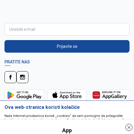
Prijavite se
PRATITE NAS
Ova web-stranica koristi kolačiće
Naša Internet prodavnica koristi „cookies“ da vam pomogne da prilagodite
korišćenje interneta vašim potrebama. Cookie je tekstualni fajl koji je smešten
na vašem hard disku od strane web servera. Cookie-ji ne mogu biti korišćeni
da pokrenu program ili da isporuče virus vašem računaru. Cookie-i su
App
jedinstveno dodeljeni vama, i jedino mogu biti pročitani od strane web servera