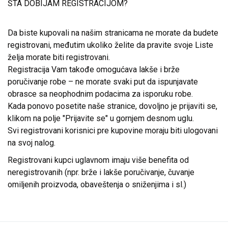
ŠTA DOBIJAM REGISTRACIJOM?
Da biste kupovali na našim stranicama ne morate da budete
registrovani, međutim ukoliko želite da pravite svoje Liste
želja morate biti registrovani.
Registracija Vam takođe omogućava lakše i brže
poručivanje robe – ne morate svaki put da ispunjavate
obrasce sa neophodnim podacima za isporuku robe.
Kada ponovo posetite naše stranice, dovoljno je prijaviti se,
klikom na polje "Prijavite se" u gornjem desnom uglu.
Svi registrovani korisnici pre kupovine moraju biti ulogovani
na svoj nalog.
Registrovani kupci uglavnom imaju više benefita od
neregistrovanih (npr. brže i lakše poručivanje, čuvanje
omiljenih proizvoda, obaveštenja o sniženjima i sl.)