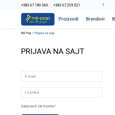
-20% na kompletan asortiman
+382 67 180 560
+382 67 259 021
Pogledaj više
Proizvodi
Brendovi
B
Mil Pop
Prijava na sajt
PRIJAVA NA SAJT
E-mail:
Lozinka:
Zaboravili ste lozinku?