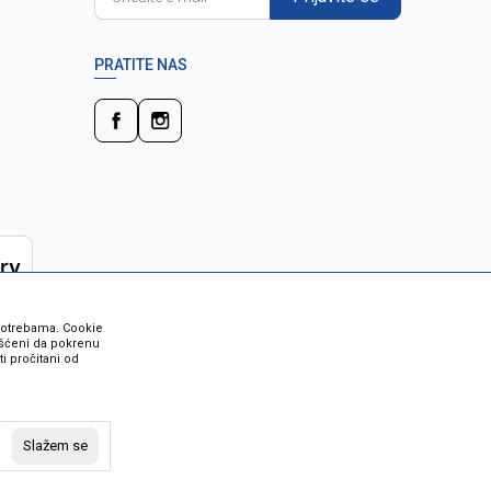
PRATITE NAS
 potrebama. Cookie
rišćeni da pokrenu
i pročitani od
 su sve informacije kompletne i bez
vost robe možete provjeriti besplatnim
Slažem se