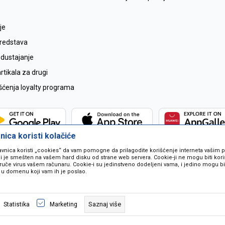
je
sredstava
odustajanje
tikala za drugi
išćenja loyalty programa
ica koristi kolačiće
avnica koristi „cookies“ da vam pomogne da prilagodite korišćenje interneta vašim
koji je smešten na vašem hard disku od strane web servera. Cookie-ji ne mogu biti ko
ruče virus vašem računaru. Cookie-i su jedinstveno dodeljeni vama, i jedino mogu bit
 u domenu koji vam ih je poslao.
 u opisu proizvoda, prikazu slika i samih cijena ali ne možemo garantovati da
naše ponude i ne podrazumjeva se da su dostupni u svakom trenutku. Raspoloži
Saznaj više
Statistika
Marketing
pozivom na broj 067259021.
©2026
www.mil-pop.com
, Izrada
NB SOFT
. Sva prava zadržana.