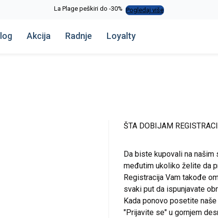
La Plage peškiri do -30%
Pogledaj više
log
Akcija
Radnje
Loyalty
ŠTA DOBIJAM REGISTRAC
Da biste kupovali na našim 
međutim ukoliko želite da pr
Registracija Vam takođe om
svaki put da ispunjavate o
Kada ponovo posetite naše st
"Prijavite se" u gornjem de