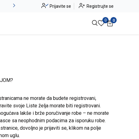
Alma Ras do -50%
Prijavite se
Registrujte se
Pogledaj više
0
0
IJOM?
stranicama ne morate da budete registrovani,
avite svoje Liste želja morate biti registrovani.
ogućava lakše i brže poručivanje robe – ne morate
brasce sa neophodnim podacima za isporuku robe.
ranice, dovoljno je prijaviti se, klikom na polje
snom uglu.