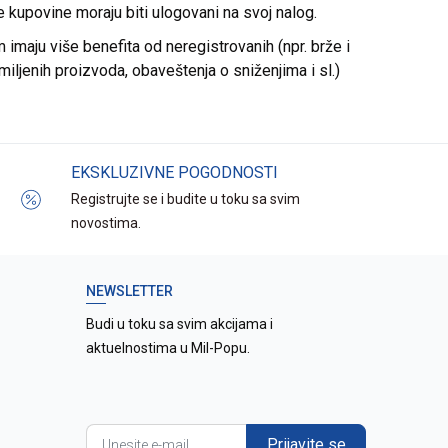
re kupovine moraju biti ulogovani na svoj nalog.
imaju više benefita od neregistrovanih (npr. brže i
miljenih proizvoda, obaveštenja o sniženjima i sl.)
EKSKLUZIVNE POGODNOSTI
Registrujte se i budite u toku sa svim
novostima.
NEWSLETTER
Budi u toku sa svim akcijama i
aktuelnostima u Mil-Popu.
Prijavite se