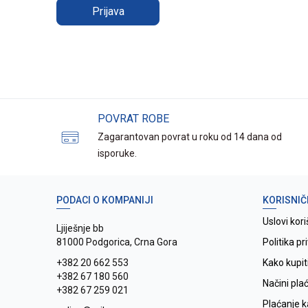
Prijava
POVRAT ROBE
Zagarantovan povrat u roku od 14 dana od
isporuke.
PODACI O KOMPANIJI
KORISNIČ
Uslovi kori
Ljiješnje bb
81000 Podgorica, Crna Gora
Politika pr
+382 20 662 553
Kako kupit
+382 67 180 560
Načini pla
+382 67 259 021
Plaćanje 