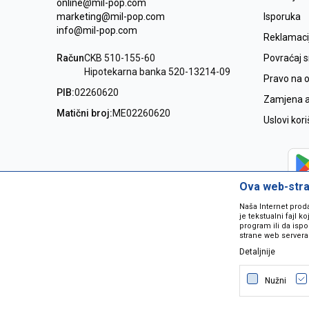
online@mil-pop.com
marketing@mil-pop.com
Isporuka
info@mil-pop.com
Reklamaci
Račun
CKB 510-155-60
Povraćaj 
Hipotekarna banka 520-13214-09
Pravo na 
PIB:
02260620
Zamjena ar
Matični broj:
ME02260620
Uslovi kor
Ova web-stran
Naša Internet prod
je tekstualni fajl 
program ili da ispo
strane web servera
Detaljnije
Nastojimo da budemo što precizniji
grešaka. Svi artikli na sajtu su dio 
Nužni