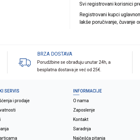
Svi registrovani korisnici p
Registrovani kupci uglavnom 
lakše poručivanje, čuvanje o
BRZA DOSTAVA
Porudžbine se obrađuju unutar 24h, a
besplatna dostava je već od 25€.
KI SERVIS
INFORMACIJE
šćenja i prodaje
O nama
ivatnosti
Zaposlenje
i
Kontakt
ćanja
Saradnja
karticama
Najčešća pitanja