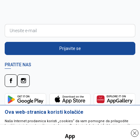
Prijavite se
PRATITE NAS
Ova web-stranica koristi kolačiće
Naša Internet prodavnica koristi „cookies“ da vam pomogne da prilagodite
korišćenje interneta vašim potrebama. Cookie je tekstualni fajl koji je smešten
na vašem hard disku od strane web servera. Cookie-ji ne mogu biti korišćeni
da pokrenu program ili da isporuče virus vašem računaru. Cookie-i su
App
jedinstveno dodeljeni vama, i jedino mogu biti pročitani od strane web servera