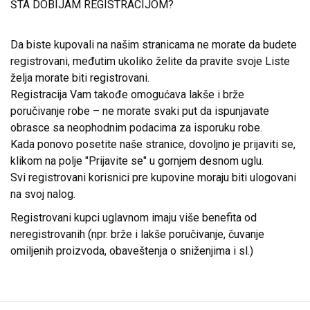
ŠTA DOBIJAM REGISTRACIJOM?
Da biste kupovali na našim stranicama ne morate da budete
registrovani, međutim ukoliko želite da pravite svoje Liste
želja morate biti registrovani.
Registracija Vam takođe omogućava lakše i brže
poručivanje robe – ne morate svaki put da ispunjavate
obrasce sa neophodnim podacima za isporuku robe.
Kada ponovo posetite naše stranice, dovoljno je prijaviti se,
klikom na polje "Prijavite se" u gornjem desnom uglu.
Svi registrovani korisnici pre kupovine moraju biti ulogovani
na svoj nalog.
Registrovani kupci uglavnom imaju više benefita od
neregistrovanih (npr. brže i lakše poručivanje, čuvanje
omiljenih proizvoda, obaveštenja o sniženjima i sl.)