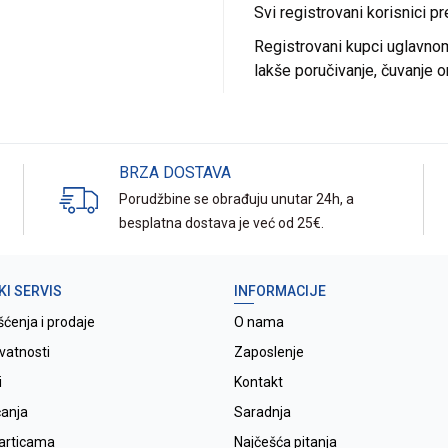
Svi registrovani korisnici p
Registrovani kupci uglavnom 
lakše poručivanje, čuvanje o
BRZA DOSTAVA
Porudžbine se obrađuju unutar 24h, a
besplatna dostava je već od 25€.
KI SERVIS
INFORMACIJE
šćenja i prodaje
O nama
ivatnosti
Zaposlenje
i
Kontakt
ćanja
Saradnja
karticama
Najčešća pitanja