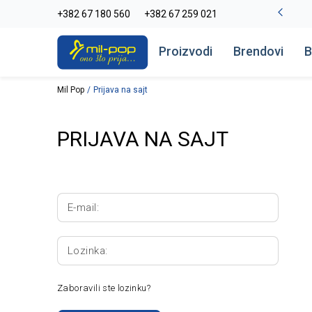
-20% na kompletan asortiman
+382 67 180 560
+382 67 259 021
Pogledaj više
Proizvodi
Brendovi
B
Mil Pop
Prijava na sajt
PRIJAVA NA SAJT
E-mail:
Lozinka:
Zaboravili ste lozinku?