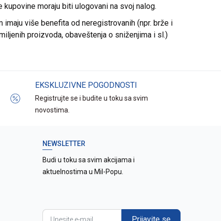
re kupovine moraju biti ulogovani na svoj nalog.
imaju više benefita od neregistrovanih (npr. brže i
miljenih proizvoda, obaveštenja o sniženjima i sl.)
EKSKLUZIVNE POGODNOSTI
Registrujte se i budite u toku sa svim
novostima.
NEWSLETTER
Budi u toku sa svim akcijama i
aktuelnostima u Mil-Popu.
Prijavite se