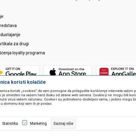
je
sredstava
odustajanje
tikala za drugi
išćenja loyalty programa
ica koristi kolačiće
avnica koristi „cookies“ da vam pomogne da prilagodite korišćenje interneta vašim
koji je smešten na vašem hard disku od strane web servera. Cookie-ji ne mogu biti ko
ruče virus vašem računaru. Cookie-i su jedinstveno dodeljeni vama, i jedino mogu bit
 u domenu koji vam ih je poslao.
 u opisu proizvoda, prikazu slika i samih cijena ali ne možemo garantovati da
naše ponude i ne podrazumjeva se da su dostupni u svakom trenutku. Raspoloži
Saznaj više
Statistika
Marketing
pozivom na broj 067259021.
©2026
www.mil-pop.com
, Izrada
NB SOFT
. Sva prava zadržana.