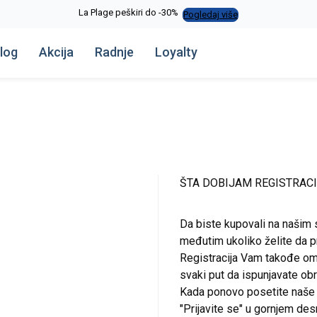
La Plage peškiri do -30%
Pogledaj više
log
Akcija
Radnje
Loyalty
ŠTA DOBIJAM REGISTRAC
Da biste kupovali na našim 
međutim ukoliko želite da pr
Registracija Vam takođe om
svaki put da ispunjavate o
Kada ponovo posetite naše st
"Prijavite se" u gornjem de