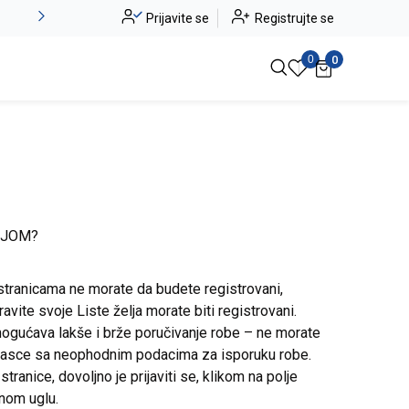
Alma Ras do -50%
Prijavite se
Registrujte se
Pogledaj više
0
0
IJOM?
stranicama ne morate da budete registrovani,
avite svoje Liste želja morate biti registrovani.
ogućava lakše i brže poručivanje robe – ne morate
brasce sa neophodnim podacima za isporuku robe.
ranice, dovoljno je prijaviti se, klikom na polje
snom uglu.