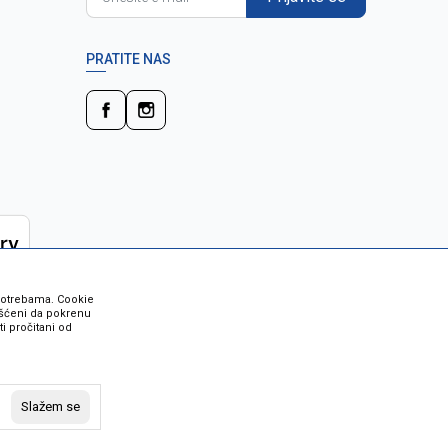
PRATITE NAS
 potrebama. Cookie
rišćeni da pokrenu
i pročitani od
 su sve informacije kompletne i bez
vost robe možete provjeriti besplatnim
Slažem se