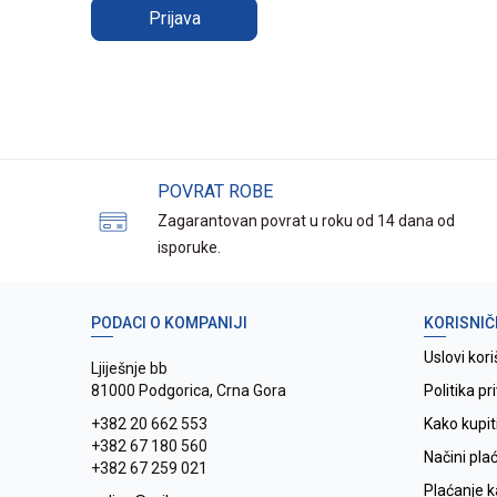
Prijava
POVRAT ROBE
Zagarantovan povrat u roku od 14 dana od
isporuke.
PODACI O KOMPANIJI
KORISNIČ
Uslovi kori
Ljiješnje bb
81000 Podgorica, Crna Gora
Politika pr
+382 20 662 553
Kako kupit
+382 67 180 560
Načini pla
+382 67 259 021
Plaćanje 