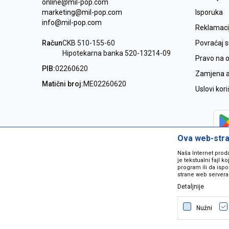
online@mil-pop.com
marketing@mil-pop.com
Isporuka
info@mil-pop.com
Reklamaci
Račun
CKB 510-155-60
Povraćaj 
Hipotekarna banka 520-13214-09
Pravo na 
PIB:
02260620
Zamjena ar
Matični broj:
ME02260620
Uslovi kor
Ova web-stran
Naša Internet prod
je tekstualni fajl 
program ili da ispo
strane web servera
Detaljnije
Nastojimo da budemo što precizniji
grešaka. Svi artikli na sajtu su dio 
Nužni