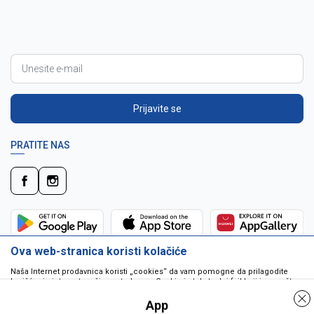
Prijavite se
PRATITE NAS
Ova web-stranica koristi kolačiće
Naša Internet prodavnica koristi „cookies“ da vam pomogne da prilagodite
korišćenje interneta vašim potrebama. Cookie je tekstualni fajl koji je smešten
na vašem hard disku od strane web servera. Cookie-ji ne mogu biti korišćeni
da pokrenu program ili da isporuče virus vašem računaru. Cookie-i su
App
jedinstveno dodeljeni vama, i jedino mogu biti pročitani od strane web servera