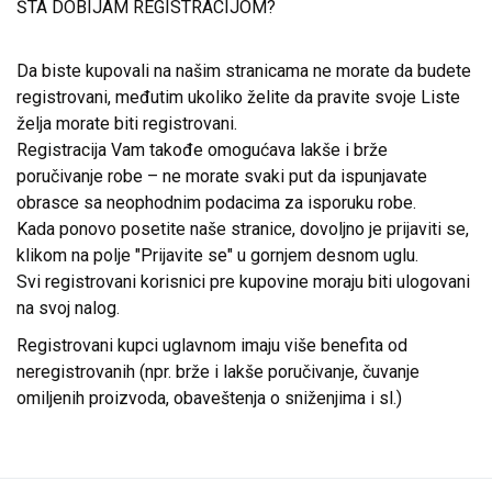
ŠTA DOBIJAM REGISTRACIJOM?
Da biste kupovali na našim stranicama ne morate da budete
registrovani, međutim ukoliko želite da pravite svoje Liste
želja morate biti registrovani.
Registracija Vam takođe omogućava lakše i brže
poručivanje robe – ne morate svaki put da ispunjavate
obrasce sa neophodnim podacima za isporuku robe.
Kada ponovo posetite naše stranice, dovoljno je prijaviti se,
klikom na polje "Prijavite se" u gornjem desnom uglu.
Svi registrovani korisnici pre kupovine moraju biti ulogovani
na svoj nalog.
Registrovani kupci uglavnom imaju više benefita od
neregistrovanih (npr. brže i lakše poručivanje, čuvanje
omiljenih proizvoda, obaveštenja o sniženjima i sl.)