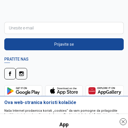
Prijavite se
PRATITE NAS
Ova web-stranica koristi kolačiće
Naša Internet prodavnica koristi „cookies“ da vam pomogne da prilagodite
korišćenje interneta vašim potrebama. Cookie je tekstualni fajl koji je smešten
na vašem hard disku od strane web servera. Cookie-ji ne mogu biti korišćeni
da pokrenu program ili da isporuče virus vašem računaru. Cookie-i su
App
jedinstveno dodeljeni vama, i jedino mogu biti pročitani od strane web servera