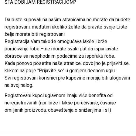
ŠTA DOBIJAM REGISTRACIJOM?
Da biste kupovali na našim stranicama ne morate da budete
registrovani, međutim ukoliko želite da pravite svoje Liste
želja morate biti registrovani.
Registracija Vam takođe omogućava lakše i brže
poručivanje robe – ne morate svaki put da ispunjavate
obrasce sa neophodnim podacima za isporuku robe.
Kada ponovo posetite naše stranice, dovoljno je prijaviti se,
klikom na polje "Prijavite se" u gornjem desnom uglu.
Svi registrovani korisnici pre kupovine moraju biti ulogovani
na svoj nalog.
Registrovani kupci uglavnom imaju više benefita od
neregistrovanih (npr. brže i lakše poručivanje, čuvanje
omiljenih proizvoda, obaveštenja o sniženjima i sl.)