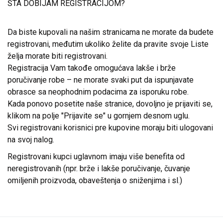
ŠTA DOBIJAM REGISTRACIJOM?
Da biste kupovali na našim stranicama ne morate da budete
registrovani, međutim ukoliko želite da pravite svoje Liste
želja morate biti registrovani.
Registracija Vam takođe omogućava lakše i brže
poručivanje robe – ne morate svaki put da ispunjavate
obrasce sa neophodnim podacima za isporuku robe.
Kada ponovo posetite naše stranice, dovoljno je prijaviti se,
klikom na polje "Prijavite se" u gornjem desnom uglu.
Svi registrovani korisnici pre kupovine moraju biti ulogovani
na svoj nalog.
Registrovani kupci uglavnom imaju više benefita od
neregistrovanih (npr. brže i lakše poručivanje, čuvanje
omiljenih proizvoda, obaveštenja o sniženjima i sl.)