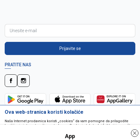
Prijavite se
PRATITE NAS
Ova web-stranica koristi kolačiće
Naša Internet prodavnica koristi „cookies“ da vam pomogne da prilagodite
korišćenje interneta vašim potrebama. Cookie je tekstualni fajl koji je smešten
na vašem hard disku od strane web servera. Cookie-ji ne mogu biti korišćeni
da pokrenu program ili da isporuče virus vašem računaru. Cookie-i su
App
jedinstveno dodeljeni vama, i jedino mogu biti pročitani od strane web servera