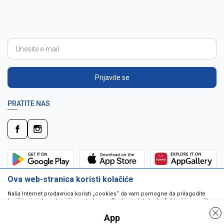
Prijavite se
PRATITE NAS
Ova web-stranica koristi kolačiće
Naša Internet prodavnica koristi „cookies“ da vam pomogne da prilagodite
korišćenje interneta vašim potrebama. Cookie je tekstualni fajl koji je smešten
na vašem hard disku od strane web servera. Cookie-ji ne mogu biti korišćeni
da pokrenu program ili da isporuče virus vašem računaru. Cookie-i su
App
jedinstveno dodeljeni vama, i jedino mogu biti pročitani od strane web servera