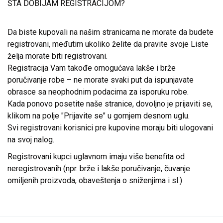
ŠTA DOBIJAM REGISTRACIJOM?
Da biste kupovali na našim stranicama ne morate da budete
registrovani, međutim ukoliko želite da pravite svoje Liste
želja morate biti registrovani.
Registracija Vam takođe omogućava lakše i brže
poručivanje robe – ne morate svaki put da ispunjavate
obrasce sa neophodnim podacima za isporuku robe.
Kada ponovo posetite naše stranice, dovoljno je prijaviti se,
klikom na polje "Prijavite se" u gornjem desnom uglu.
Svi registrovani korisnici pre kupovine moraju biti ulogovani
na svoj nalog.
Registrovani kupci uglavnom imaju više benefita od
neregistrovanih (npr. brže i lakše poručivanje, čuvanje
omiljenih proizvoda, obaveštenja o sniženjima i sl.)