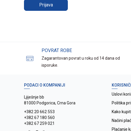
Prijava
POVRAT ROBE
Zagarantovan povrat u roku od 14 dana od
isporuke.
PODACI O KOMPANIJI
KORISNIČ
Uslovi kori
Ljiješnje bb
81000 Podgorica, Crna Gora
Politika pr
+382 20 662 553
Kako kupit
+382 67 180 560
Načini pla
+382 67 259 021
Plaćanje 