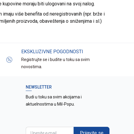
re kupovine moraju biti ulogovani na svoj nalog.
imaju više benefita od neregistrovanih (npr. brže i
miljenih proizvoda, obaveštenja o sniženjima i sl.)
EKSKLUZIVNE POGODNOSTI
Registrujte se i budite u toku sa svim
novostima.
NEWSLETTER
Budi u toku sa svim akcijama i
aktuelnostima u Mil-Popu.
Prijavite se