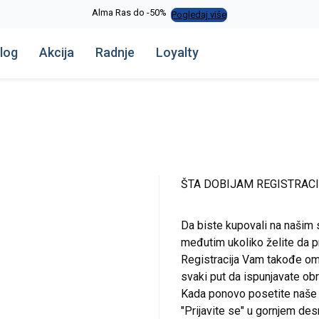
Alma Ras do -50%
Pogledaj više
log
Akcija
Radnje
Loyalty
ŠTA DOBIJAM REGISTRAC
Da biste kupovali na našim 
međutim ukoliko želite da pr
Registracija Vam takođe om
svaki put da ispunjavate o
Kada ponovo posetite naše st
"Prijavite se" u gornjem de