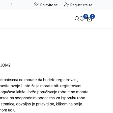
Novo u ponudi - Jadea
Prijavite se
Registrujte se
Pogledaj više
0
0
IJOM?
stranicama ne morate da budete registrovani,
avite svoje Liste želja morate biti registrovani.
ogućava lakše i brže poručivanje robe – ne morate
brasce sa neophodnim podacima za isporuku robe.
ranice, dovoljno je prijaviti se, klikom na polje
snom uglu.