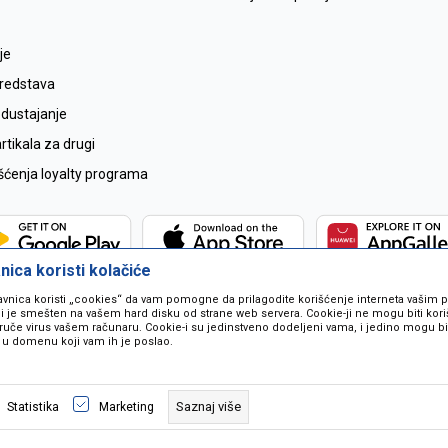
je
sredstava
odustajanje
tikala za drugi
išćenja loyalty programa
ica koristi kolačiće
avnica koristi „cookies“ da vam pomogne da prilagodite korišćenje interneta vašim
koji je smešten na vašem hard disku od strane web servera. Cookie-ji ne mogu biti ko
ruče virus vašem računaru. Cookie-i su jedinstveno dodeljeni vama, i jedino mogu bit
 u domenu koji vam ih je poslao.
 u opisu proizvoda, prikazu slika i samih cijena ali ne možemo garantovati da
naše ponude i ne podrazumjeva se da su dostupni u svakom trenutku. Raspoloži
Saznaj više
Statistika
Marketing
pozivom na broj 067259021.
©2026
www.mil-pop.com
, Izrada
NB SOFT
. Sva prava zadržana.