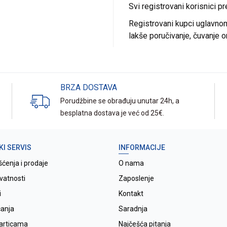
Svi registrovani korisnici p
Registrovani kupci uglavnom 
lakše poručivanje, čuvanje o
BRZA DOSTAVA
Porudžbine se obrađuju unutar 24h, a
besplatna dostava je već od 25€.
KI SERVIS
INFORMACIJE
šćenja i prodaje
O nama
ivatnosti
Zaposlenje
i
Kontakt
ćanja
Saradnja
karticama
Najčešća pitanja