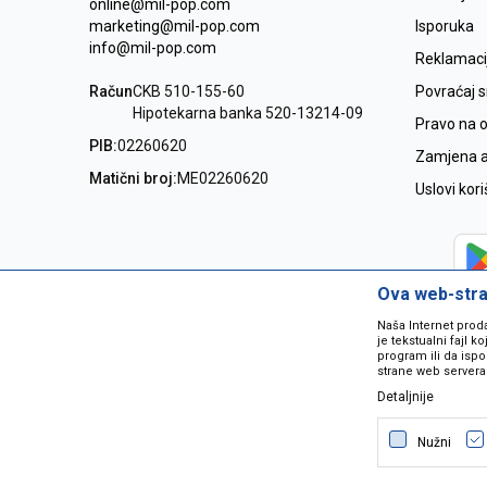
online@mil-pop.com
marketing@mil-pop.com
Isporuka
info@mil-pop.com
Reklamaci
Račun
CKB 510-155-60
Povraćaj 
Hipotekarna banka 520-13214-09
Pravo na 
PIB:
02260620
Zamjena ar
Matični broj:
ME02260620
Uslovi kor
Ova web-stran
Naša Internet prod
je tekstualni fajl 
program ili da ispo
strane web servera
Detaljnije
Nastojimo da budemo što precizniji
grešaka. Svi artikli na sajtu su dio 
Nužni