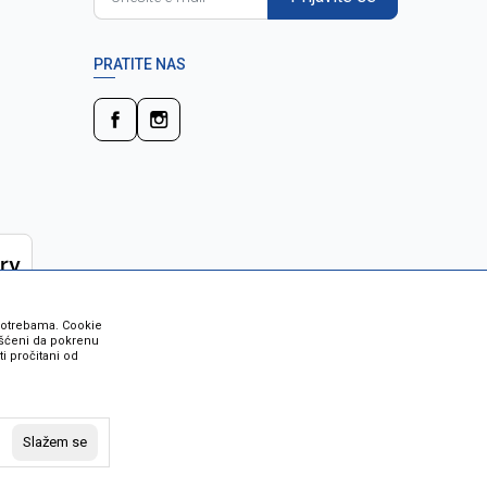
PRATITE NAS
 potrebama. Cookie
rišćeni da pokrenu
i pročitani od
 su sve informacije kompletne i bez
vost robe možete provjeriti besplatnim
Slažem se