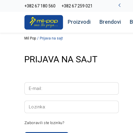
La Plage peškiri do -30%
+382 67 180 560
+382 67 259 021
Pogledaj više
Proizvodi
Brendovi
B
Mil Pop
Prijava na sajt
PRIJAVA NA SAJT
E-mail:
Lozinka:
Zaboravili ste lozinku?