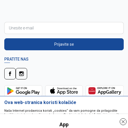
Prijavite se
PRATITE NAS
Ova web-stranica koristi kolačiće
Naša Internet prodavnica koristi „cookies“ da vam pomogne da prilagodite
korišćenje interneta vašim potrebama. Cookie je tekstualni fajl koji je smešten
na vašem hard disku od strane web servera. Cookie-ji ne mogu biti korišćeni
da pokrenu program ili da isporuče virus vašem računaru. Cookie-i su
App
jedinstveno dodeljeni vama, i jedino mogu biti pročitani od strane web servera