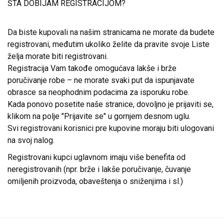
ŠTA DOBIJAM REGISTRACIJOM?
Da biste kupovali na našim stranicama ne morate da budete
registrovani, međutim ukoliko želite da pravite svoje Liste
želja morate biti registrovani.
Registracija Vam takođe omogućava lakše i brže
poručivanje robe – ne morate svaki put da ispunjavate
obrasce sa neophodnim podacima za isporuku robe.
Kada ponovo posetite naše stranice, dovoljno je prijaviti se,
klikom na polje "Prijavite se" u gornjem desnom uglu.
Svi registrovani korisnici pre kupovine moraju biti ulogovani
na svoj nalog.
Registrovani kupci uglavnom imaju više benefita od
neregistrovanih (npr. brže i lakše poručivanje, čuvanje
omiljenih proizvoda, obaveštenja o sniženjima i sl.)