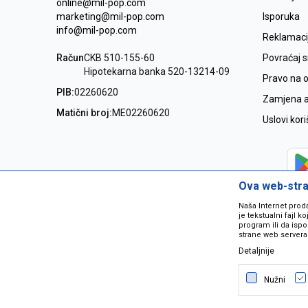
online@mil-pop.com
marketing@mil-pop.com
Isporuka
info@mil-pop.com
Reklamaci
Račun
CKB 510-155-60
Povraćaj 
Hipotekarna banka 520-13214-09
Pravo na 
PIB:
02260620
Zamjena ar
Matični broj:
ME02260620
Uslovi kor
Ova web-stran
Naša Internet prod
je tekstualni fajl 
program ili da ispo
strane web servera
Detaljnije
Nastojimo da budemo što precizniji
grešaka. Svi artikli na sajtu su dio 
Nužni