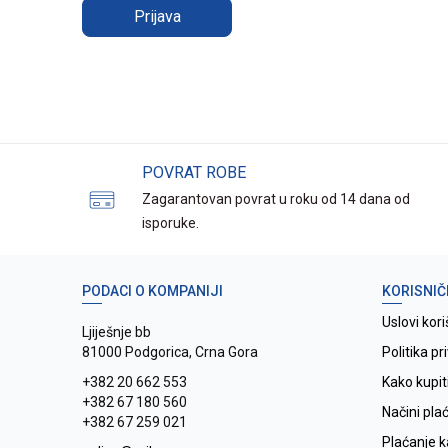
Prijava
POVRAT ROBE
Zagarantovan povrat u roku od 14 dana od
isporuke.
PODACI O KOMPANIJI
KORISNIČ
Uslovi kori
Ljiješnje bb
81000 Podgorica, Crna Gora
Politika pr
+382 20 662 553
Kako kupit
+382 67 180 560
Načini pla
+382 67 259 021
Plaćanje 