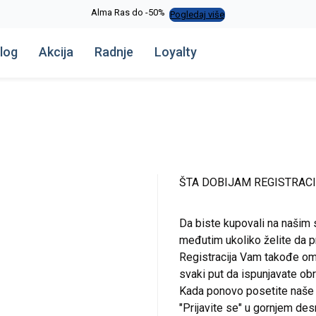
Alma Ras do -50%
Pogledaj više
log
Akcija
Radnje
Loyalty
ŠTA DOBIJAM REGISTRAC
Da biste kupovali na našim 
međutim ukoliko želite da pr
Registracija Vam takođe om
svaki put da ispunjavate o
Kada ponovo posetite naše st
"Prijavite se" u gornjem de