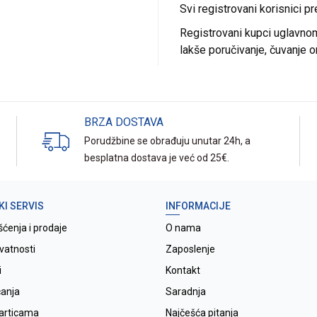
Svi registrovani korisnici p
Registrovani kupci uglavnom 
lakše poručivanje, čuvanje o
BRZA DOSTAVA
Porudžbine se obrađuju unutar 24h, a
besplatna dostava je već od 25€.
KI SERVIS
INFORMACIJE
šćenja i prodaje
O nama
ivatnosti
Zaposlenje
i
Kontakt
ćanja
Saradnja
karticama
Najčešća pitanja