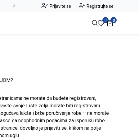
Novo u ponudi - Jadea
Prijavite se
Registrujte se
Pogledaj više
0
0
IJOM?
stranicama ne morate da budete registrovani,
avite svoje Liste želja morate biti registrovani.
ogućava lakše i brže poručivanje robe – ne morate
brasce sa neophodnim podacima za isporuku robe.
ranice, dovoljno je prijaviti se, klikom na polje
snom uglu.