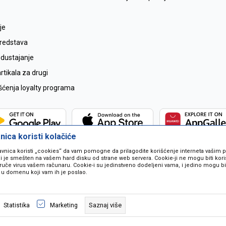
je
sredstava
odustajanje
tikala za drugi
išćenja loyalty programa
ica koristi kolačiće
avnica koristi „cookies“ da vam pomogne da prilagodite korišćenje interneta vašim
koji je smešten na vašem hard disku od strane web servera. Cookie-ji ne mogu biti ko
ruče virus vašem računaru. Cookie-i su jedinstveno dodeljeni vama, i jedino mogu bit
 u domenu koji vam ih je poslao.
 u opisu proizvoda, prikazu slika i samih cijena ali ne možemo garantovati da
naše ponude i ne podrazumjeva se da su dostupni u svakom trenutku. Raspoloži
Saznaj više
Statistika
Marketing
pozivom na broj 067259021.
©2026
www.mil-pop.com
, Izrada
NB SOFT
. Sva prava zadržana.