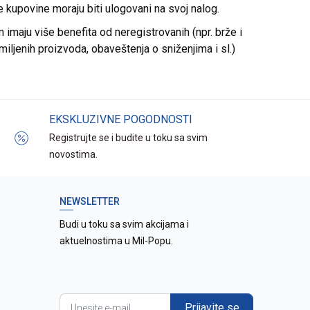
re kupovine moraju biti ulogovani na svoj nalog.
imaju više benefita od neregistrovanih (npr. brže i
miljenih proizvoda, obaveštenja o sniženjima i sl.)
EKSKLUZIVNE POGODNOSTI
Registrujte se i budite u toku sa svim
novostima.
NEWSLETTER
Budi u toku sa svim akcijama i
aktuelnostima u Mil-Popu.
Prijavite se