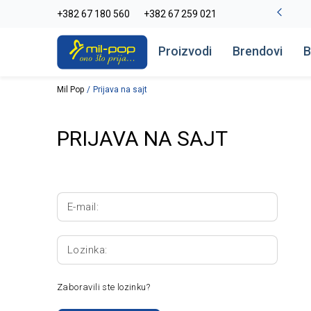
La Plage peškiri do -30%
+382 67 180 560
+382 67 259 021
Pogledaj više
Proizvodi
Brendovi
B
Mil Pop
Prijava na sajt
PRIJAVA NA SAJT
E-mail:
Lozinka:
Zaboravili ste lozinku?