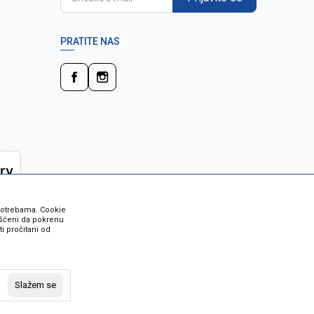
PRATITE NAS
 potrebama. Cookie
rišćeni da pokrenu
i pročitani od
 su sve informacije kompletne i bez
vost robe možete provjeriti besplatnim
Slažem se