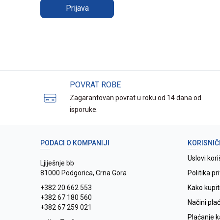
Prijava
POVRAT ROBE
Zagarantovan povrat u roku od 14 dana od
isporuke.
PODACI O KOMPANIJI
KORISNIČ
Uslovi kori
Ljiješnje bb
81000 Podgorica, Crna Gora
Politika pr
+382 20 662 553
Kako kupit
+382 67 180 560
Načini pla
+382 67 259 021
Plaćanje 