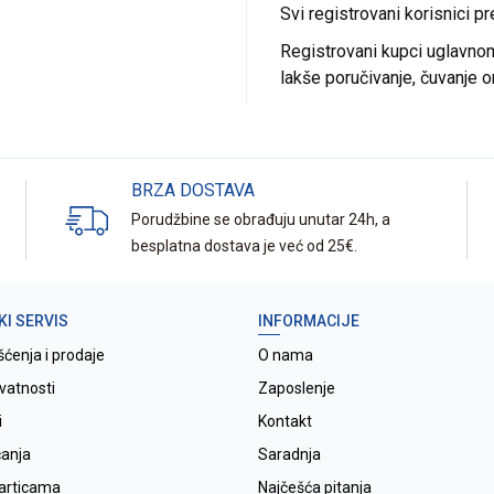
Svi registrovani korisnici p
Registrovani kupci uglavnom 
lakše poručivanje, čuvanje o
BRZA DOSTAVA
Porudžbine se obrađuju unutar 24h, a
besplatna dostava je već od 25€.
KI SERVIS
INFORMACIJE
šćenja i prodaje
O nama
ivatnosti
Zaposlenje
i
Kontakt
ćanja
Saradnja
karticama
Najčešća pitanja