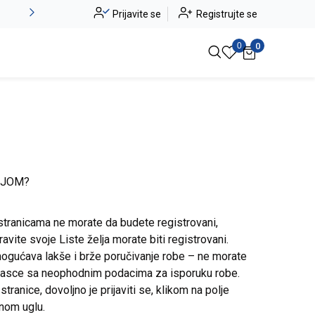
Alma Ras do -50%
Prijavite se
Registrujte se
Pogledaj više
0
0
IJOM?
stranicama ne morate da budete registrovani,
avite svoje Liste želja morate biti registrovani.
ogućava lakše i brže poručivanje robe – ne morate
brasce sa neophodnim podacima za isporuku robe.
ranice, dovoljno je prijaviti se, klikom na polje
snom uglu.