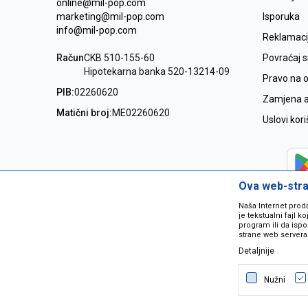
online@mil-pop.com
marketing@mil-pop.com
Isporuka
info@mil-pop.com
Reklamaci
Račun
CKB 510-155-60
Povraćaj 
Hipotekarna banka 520-13214-09
Pravo na 
PIB:
02260620
Zamjena ar
Matični broj:
ME02260620
Uslovi kor
Ova web-stran
Naša Internet prod
je tekstualni fajl 
program ili da ispo
strane web servera
Detaljnije
Nastojimo da budemo što precizniji
grešaka. Svi artikli na sajtu su dio 
Nužni