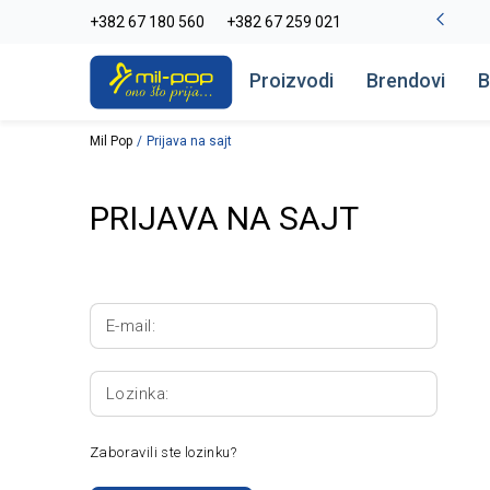
-20% na kompletan asortiman
+382 67 180 560
+382 67 259 021
Pogledaj više
Proizvodi
Brendovi
B
Mil Pop
Prijava na sajt
PRIJAVA NA SAJT
E-mail:
Lozinka:
Zaboravili ste lozinku?