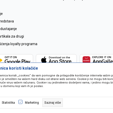
je
sredstava
odustajanje
tikala za drugi
išćenja loyalty programa
ica koristi kolačiće
avnica koristi „cookies“ da vam pomogne da prilagodite korišćenje interneta vašim
koji je smešten na vašem hard disku od strane web servera. Cookie-ji ne mogu biti ko
ruče virus vašem računaru. Cookie-i su jedinstveno dodeljeni vama, i jedino mogu bit
 u domenu koji vam ih je poslao.
 u opisu proizvoda, prikazu slika i samih cijena ali ne možemo garantovati da
naše ponude i ne podrazumjeva se da su dostupni u svakom trenutku. Raspoloži
Saznaj više
Statistika
Marketing
pozivom na broj 067259021.
©2026
www.mil-pop.com
, Izrada
NB SOFT
. Sva prava zadržana.