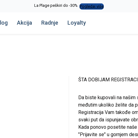
La Plage peškiri do -30%
Pogledaj više
log
Akcija
Radnje
Loyalty
ŠTA DOBIJAM REGISTRAC
Da biste kupovali na našim 
međutim ukoliko želite da pr
Registracija Vam takođe om
svaki put da ispunjavate o
Kada ponovo posetite naše st
"Prijavite se" u gornjem de