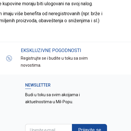
re kupovine moraju biti ulogovani na svoj nalog.
imaju više benefita od neregistrovanih (npr. brže i
miljenih proizvoda, obaveštenja o sniženjima i sl.)
EKSKLUZIVNE POGODNOSTI
Registrujte se i budite u toku sa svim
novostima.
NEWSLETTER
Budi u toku sa svim akcijama i
aktuelnostima u Mil-Popu.
Prijavite se