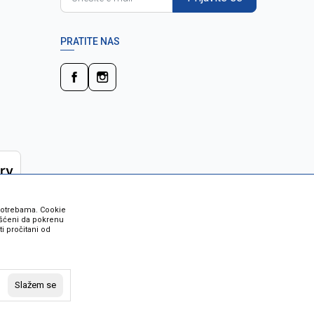
PRATITE NAS
 potrebama. Cookie
rišćeni da pokrenu
i pročitani od
 su sve informacije kompletne i bez
vost robe možete provjeriti besplatnim
Slažem se