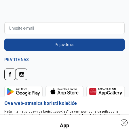
Prijavite se
PRATITE NAS
Ova web-stranica koristi kolačiće
Naša Internet prodavnica koristi „cookies“ da vam pomogne da prilagodite
korišćenje interneta vašim potrebama. Cookie je tekstualni fajl koji je smešten
na vašem hard disku od strane web servera. Cookie-ji ne mogu biti korišćeni
da pokrenu program ili da isporuče virus vašem računaru. Cookie-i su
App
jedinstveno dodeljeni vama, i jedino mogu biti pročitani od strane web servera