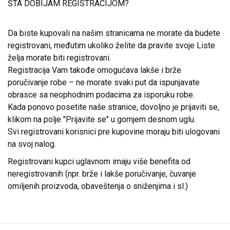
ŠTA DOBIJAM REGISTRACIJOM?
Da biste kupovali na našim stranicama ne morate da budete
registrovani, međutim ukoliko želite da pravite svoje Liste
želja morate biti registrovani.
Registracija Vam takođe omogućava lakše i brže
poručivanje robe – ne morate svaki put da ispunjavate
obrasce sa neophodnim podacima za isporuku robe.
Kada ponovo posetite naše stranice, dovoljno je prijaviti se,
klikom na polje "Prijavite se" u gornjem desnom uglu.
Svi registrovani korisnici pre kupovine moraju biti ulogovani
na svoj nalog.
Registrovani kupci uglavnom imaju više benefita od
neregistrovanih (npr. brže i lakše poručivanje, čuvanje
omiljenih proizvoda, obaveštenja o sniženjima i sl.)