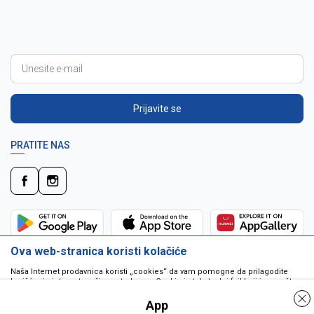
Prijavite se
PRATITE NAS
Ova web-stranica koristi kolačiće
Naša Internet prodavnica koristi „cookies“ da vam pomogne da prilagodite
korišćenje interneta vašim potrebama. Cookie je tekstualni fajl koji je smešten
na vašem hard disku od strane web servera. Cookie-ji ne mogu biti korišćeni
da pokrenu program ili da isporuče virus vašem računaru. Cookie-i su
App
jedinstveno dodeljeni vama, i jedino mogu biti pročitani od strane web servera