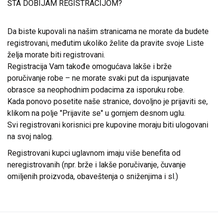
ŠTA DOBIJAM REGISTRACIJOM?
Da biste kupovali na našim stranicama ne morate da budete
registrovani, međutim ukoliko želite da pravite svoje Liste
želja morate biti registrovani.
Registracija Vam takođe omogućava lakše i brže
poručivanje robe – ne morate svaki put da ispunjavate
obrasce sa neophodnim podacima za isporuku robe.
Kada ponovo posetite naše stranice, dovoljno je prijaviti se,
klikom na polje "Prijavite se" u gornjem desnom uglu.
Svi registrovani korisnici pre kupovine moraju biti ulogovani
na svoj nalog.
Registrovani kupci uglavnom imaju više benefita od
neregistrovanih (npr. brže i lakše poručivanje, čuvanje
omiljenih proizvoda, obaveštenja o sniženjima i sl.)