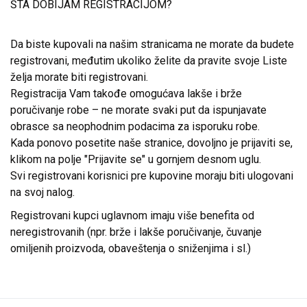
ŠTA DOBIJAM REGISTRACIJOM?
Da biste kupovali na našim stranicama ne morate da budete
registrovani, međutim ukoliko želite da pravite svoje Liste
želja morate biti registrovani.
Registracija Vam takođe omogućava lakše i brže
poručivanje robe – ne morate svaki put da ispunjavate
obrasce sa neophodnim podacima za isporuku robe.
Kada ponovo posetite naše stranice, dovoljno je prijaviti se,
klikom na polje "Prijavite se" u gornjem desnom uglu.
Svi registrovani korisnici pre kupovine moraju biti ulogovani
na svoj nalog.
Registrovani kupci uglavnom imaju više benefita od
neregistrovanih (npr. brže i lakše poručivanje, čuvanje
omiljenih proizvoda, obaveštenja o sniženjima i sl.)