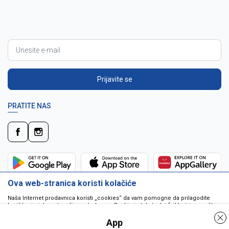
Prijavite se
PRATITE NAS
Ova web-stranica koristi kolačiće
Naša Internet prodavnica koristi „cookies“ da vam pomogne da prilagodite
korišćenje interneta vašim potrebama. Cookie je tekstualni fajl koji je smešten
na vašem hard disku od strane web servera. Cookie-ji ne mogu biti korišćeni
da pokrenu program ili da isporuče virus vašem računaru. Cookie-i su
App
jedinstveno dodeljeni vama, i jedino mogu biti pročitani od strane web servera