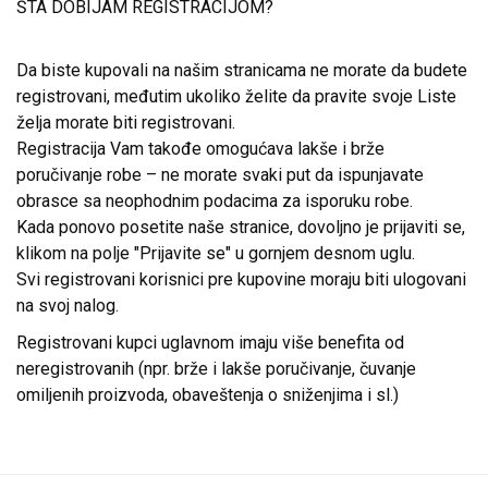
ŠTA DOBIJAM REGISTRACIJOM?
Da biste kupovali na našim stranicama ne morate da budete
registrovani, međutim ukoliko želite da pravite svoje Liste
želja morate biti registrovani.
Registracija Vam takođe omogućava lakše i brže
poručivanje robe – ne morate svaki put da ispunjavate
obrasce sa neophodnim podacima za isporuku robe.
Kada ponovo posetite naše stranice, dovoljno je prijaviti se,
klikom na polje "Prijavite se" u gornjem desnom uglu.
Svi registrovani korisnici pre kupovine moraju biti ulogovani
na svoj nalog.
Registrovani kupci uglavnom imaju više benefita od
neregistrovanih (npr. brže i lakše poručivanje, čuvanje
omiljenih proizvoda, obaveštenja o sniženjima i sl.)