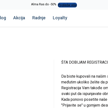
Alma Ras do -50%
Pogledaj više
log
Akcija
Radnje
Loyalty
ŠTA DOBIJAM REGISTRAC
Da biste kupovali na našim 
međutim ukoliko želite da pr
Registracija Vam takođe om
svaki put da ispunjavate o
Kada ponovo posetite naše st
"Prijavite se" u gornjem de