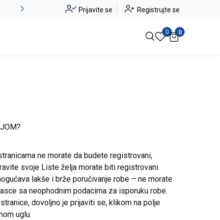
Novo u ponudi - Jadea
Prijavite se
Registrujte se
Pogledaj više
0
0
IJOM?
stranicama ne morate da budete registrovani,
avite svoje Liste želja morate biti registrovani.
ogućava lakše i brže poručivanje robe – ne morate
brasce sa neophodnim podacima za isporuku robe.
ranice, dovoljno je prijaviti se, klikom na polje
snom uglu.