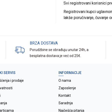
Svi registrovani korisnici p
Registrovani kupci uglavnom 
lakše poručivanje, čuvanje o
BRZA DOSTAVA
Porudžbine se obrađuju unutar 24h, a
besplatna dostava je već od 25€.
KI SERVIS
INFORMACIJE
šćenja i prodaje
O nama
ivatnosti
Zaposlenje
i
Kontakt
ćanja
Saradnja
karticama
Najčešća pitanja