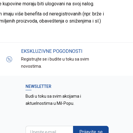
re kupovine moraju biti ulogovani na svoj nalog.
imaju više benefita od neregistrovanih (npr. brže i
miljenih proizvoda, obaveštenja o sniženjima i sl.)
EKSKLUZIVNE POGODNOSTI
Registrujte se i budite u toku sa svim
novostima.
NEWSLETTER
Budi u toku sa svim akcijama i
aktuelnostima u Mil-Popu.
Prijavite se