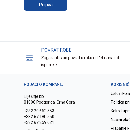
Prijava
POVRAT ROBE
Zagarantovan povrat u roku od 14 dana od
isporuke.
PODACI O KOMPANIJI
KORISNIČ
Uslovi kori
Ljiješnje bb
81000 Podgorica, Crna Gora
Politika pr
+382 20 662 553
Kako kupit
+382 67 180 560
Načini pla
+382 67 259 021
Plaćanje 