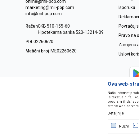
online@mil-pop.com
marketing@mil-pop.com
Isporuka
info@mil-pop.com
Reklamaci
Račun
CKB 510-155-60
Povraćaj 
Hipotekarna banka 520-13214-09
Pravo na 
PIB:
02260620
Zamjena ar
Matični broj:
ME02260620
Uslovi kor
Ova web-stran
Naša Internet prod
je tekstualni fajl 
program ili da ispo
strane web servera
Detaljnije
Nastojimo da budemo što precizniji
grešaka. Svi artikli na sajtu su dio 
Nužni