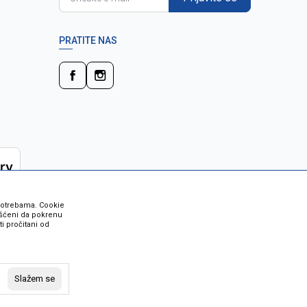
PRATITE NAS
 potrebama. Cookie
rišćeni da pokrenu
i pročitani od
 su sve informacije kompletne i bez
vost robe možete provjeriti besplatnim
Slažem se