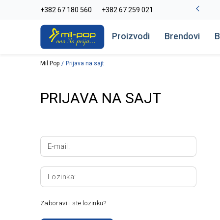
La Plage peškiri do -30%
+382 67 180 560
+382 67 259 021
Pogledaj više
Proizvodi
Brendovi
B
Mil Pop
Prijava na sajt
PRIJAVA NA SAJT
E-mail:
Lozinka:
Zaboravili ste lozinku?