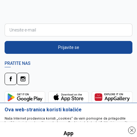
Prijavite se
PRATITE NAS
Ova web-stranica koristi kolačiće
Naša Internet prodavnica koristi „cookies“ da vam pomogne da prilagodite
korišćenje interneta vašim potrebama. Cookie je tekstualni fajl koji je smešten
na vašem hard disku od strane web servera. Cookie-ji ne mogu biti korišćeni
da pokrenu program ili da isporuče virus vašem računaru. Cookie-i su
App
jedinstveno dodeljeni vama, i jedino mogu biti pročitani od strane web servera