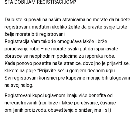
ŠTA DOBIJAM REGISTRACIJOM?
Da biste kupovali na našim stranicama ne morate da budete
registrovani, međutim ukoliko želite da pravite svoje Liste
želja morate biti registrovani.
Registracija Vam takođe omogućava lakše i brže
poručivanje robe – ne morate svaki put da ispunjavate
obrasce sa neophodnim podacima za isporuku robe.
Kada ponovo posetite naše stranice, dovoljno je prijaviti se,
klikom na polje "Prijavite se" u gornjem desnom uglu.
Svi registrovani korisnici pre kupovine moraju biti ulogovani
na svoj nalog.
Registrovani kupci uglavnom imaju više benefita od
neregistrovanih (npr. brže i lakše poručivanje, čuvanje
omiljenih proizvoda, obaveštenja o sniženjima i sl.)