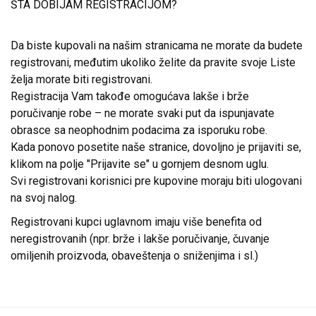
ŠTA DOBIJAM REGISTRACIJOM?
Da biste kupovali na našim stranicama ne morate da budete
registrovani, međutim ukoliko želite da pravite svoje Liste
želja morate biti registrovani.
Registracija Vam takođe omogućava lakše i brže
poručivanje robe – ne morate svaki put da ispunjavate
obrasce sa neophodnim podacima za isporuku robe.
Kada ponovo posetite naše stranice, dovoljno je prijaviti se,
klikom na polje "Prijavite se" u gornjem desnom uglu.
Svi registrovani korisnici pre kupovine moraju biti ulogovani
na svoj nalog.
Registrovani kupci uglavnom imaju više benefita od
neregistrovanih (npr. brže i lakše poručivanje, čuvanje
omiljenih proizvoda, obaveštenja o sniženjima i sl.)