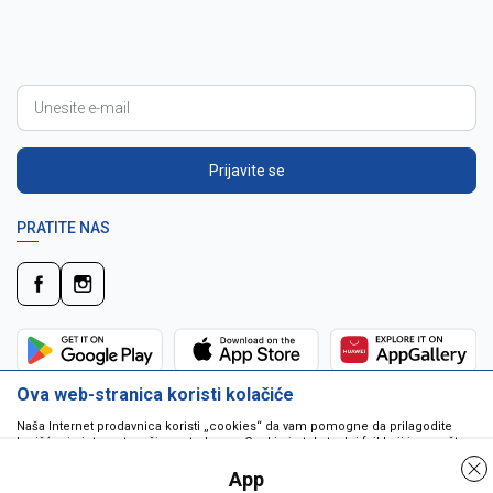
Prijavite se
PRATITE NAS
Ova web-stranica koristi kolačiće
Naša Internet prodavnica koristi „cookies“ da vam pomogne da prilagodite
korišćenje interneta vašim potrebama. Cookie je tekstualni fajl koji je smešten
na vašem hard disku od strane web servera. Cookie-ji ne mogu biti korišćeni
da pokrenu program ili da isporuče virus vašem računaru. Cookie-i su
App
jedinstveno dodeljeni vama, i jedino mogu biti pročitani od strane web servera