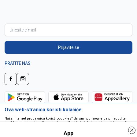
Prijavite se
PRATITE NAS
Ova web-stranica koristi kolačiće
Naša Internet prodavnica koristi „cookies“ da vam pomogne da prilagodite
korišćenje interneta vašim potrebama. Cookie je tekstualni fajl koji je smešten
na vašem hard disku od strane web servera. Cookie-ji ne mogu biti korišćeni
da pokrenu program ili da isporuče virus vašem računaru. Cookie-i su
App
jedinstveno dodeljeni vama, i jedino mogu biti pročitani od strane web servera