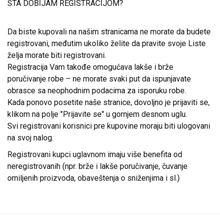
ŠTA DOBIJAM REGISTRACIJOM?
Da biste kupovali na našim stranicama ne morate da budete
registrovani, međutim ukoliko želite da pravite svoje Liste
želja morate biti registrovani.
Registracija Vam takođe omogućava lakše i brže
poručivanje robe – ne morate svaki put da ispunjavate
obrasce sa neophodnim podacima za isporuku robe.
Kada ponovo posetite naše stranice, dovoljno je prijaviti se,
klikom na polje "Prijavite se" u gornjem desnom uglu.
Svi registrovani korisnici pre kupovine moraju biti ulogovani
na svoj nalog.
Registrovani kupci uglavnom imaju više benefita od
neregistrovanih (npr. brže i lakše poručivanje, čuvanje
omiljenih proizvoda, obaveštenja o sniženjima i sl.)