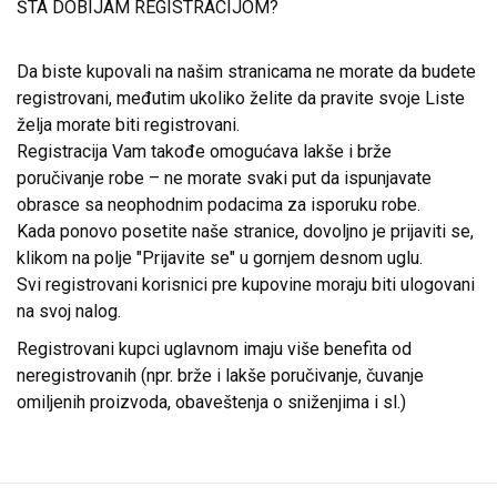
ŠTA DOBIJAM REGISTRACIJOM?
Da biste kupovali na našim stranicama ne morate da budete
registrovani, međutim ukoliko želite da pravite svoje Liste
želja morate biti registrovani.
Registracija Vam takođe omogućava lakše i brže
poručivanje robe – ne morate svaki put da ispunjavate
obrasce sa neophodnim podacima za isporuku robe.
Kada ponovo posetite naše stranice, dovoljno je prijaviti se,
klikom na polje "Prijavite se" u gornjem desnom uglu.
Svi registrovani korisnici pre kupovine moraju biti ulogovani
na svoj nalog.
Registrovani kupci uglavnom imaju više benefita od
neregistrovanih (npr. brže i lakše poručivanje, čuvanje
omiljenih proizvoda, obaveštenja o sniženjima i sl.)