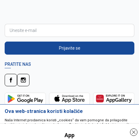
Prijavite se
PRATITE NAS
Ova web-stranica koristi kolačiće
Naša Internet prodavnica koristi „cookies“ da vam pomogne da prilagodite
korišćenje interneta vašim potrebama. Cookie je tekstualni fajl koji je smešten
na vašem hard disku od strane web servera. Cookie-ji ne mogu biti korišćeni
da pokrenu program ili da isporuče virus vašem računaru. Cookie-i su
App
jedinstveno dodeljeni vama, i jedino mogu biti pročitani od strane web servera