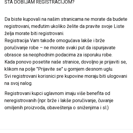
ŠTA DOBIJAM REGISTRACIJOM?
Da biste kupovali na našim stranicama ne morate da budete
registrovani, međutim ukoliko želite da pravite svoje Liste
želja morate biti registrovani.
Registracija Vam takođe omogućava lakše i brže
poručivanje robe – ne morate svaki put da ispunjavate
obrasce sa neophodnim podacima za isporuku robe.
Kada ponovo posetite naše stranice, dovoljno je prijaviti se,
klikom na polje "Prijavite se" u gornjem desnom uglu.
Svi registrovani korisnici pre kupovine moraju biti ulogovani
na svoj nalog.
Registrovani kupci uglavnom imaju više benefita od
neregistrovanih (npr. brže i lakše poručivanje, čuvanje
omiljenih proizvoda, obaveštenja o sniženjima i sl.)