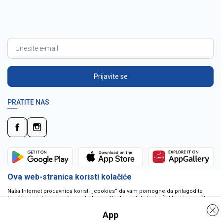
Prijavite se
PRATITE NAS
Ova web-stranica koristi kolačiće
Naša Internet prodavnica koristi „cookies“ da vam pomogne da prilagodite
korišćenje interneta vašim potrebama. Cookie je tekstualni fajl koji je smešten
na vašem hard disku od strane web servera. Cookie-ji ne mogu biti korišćeni
da pokrenu program ili da isporuče virus vašem računaru. Cookie-i su
App
jedinstveno dodeljeni vama, i jedino mogu biti pročitani od strane web servera