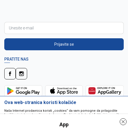
Prijavite se
PRATITE NAS
Ova web-stranica koristi kolačiće
Naša Internet prodavnica koristi „cookies“ da vam pomogne da prilagodite
korišćenje interneta vašim potrebama. Cookie je tekstualni fajl koji je smešten
na vašem hard disku od strane web servera. Cookie-ji ne mogu biti korišćeni
da pokrenu program ili da isporuče virus vašem računaru. Cookie-i su
App
jedinstveno dodeljeni vama, i jedino mogu biti pročitani od strane web servera