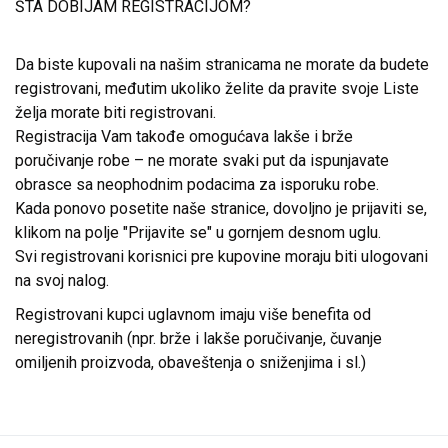
ŠTA DOBIJAM REGISTRACIJOM?
Da biste kupovali na našim stranicama ne morate da budete
registrovani, međutim ukoliko želite da pravite svoje Liste
želja morate biti registrovani.
Registracija Vam takođe omogućava lakše i brže
poručivanje robe – ne morate svaki put da ispunjavate
obrasce sa neophodnim podacima za isporuku robe.
Kada ponovo posetite naše stranice, dovoljno je prijaviti se,
klikom na polje "Prijavite se" u gornjem desnom uglu.
Svi registrovani korisnici pre kupovine moraju biti ulogovani
na svoj nalog.
Registrovani kupci uglavnom imaju više benefita od
neregistrovanih (npr. brže i lakše poručivanje, čuvanje
omiljenih proizvoda, obaveštenja o sniženjima i sl.)