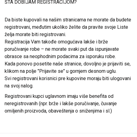
ŠTA DOBIJAM REGISTRACIJOM?
Da biste kupovali na našim stranicama ne morate da budete
registrovani, međutim ukoliko želite da pravite svoje Liste
želja morate biti registrovani.
Registracija Vam takođe omogućava lakše i brže
poručivanje robe – ne morate svaki put da ispunjavate
obrasce sa neophodnim podacima za isporuku robe.
Kada ponovo posetite naše stranice, dovoljno je prijaviti se,
klikom na polje "Prijavite se" u gornjem desnom uglu.
Svi registrovani korisnici pre kupovine moraju biti ulogovani
na svoj nalog.
Registrovani kupci uglavnom imaju više benefita od
neregistrovanih (npr. brže i lakše poručivanje, čuvanje
omiljenih proizvoda, obaveštenja o sniženjima i sl.)