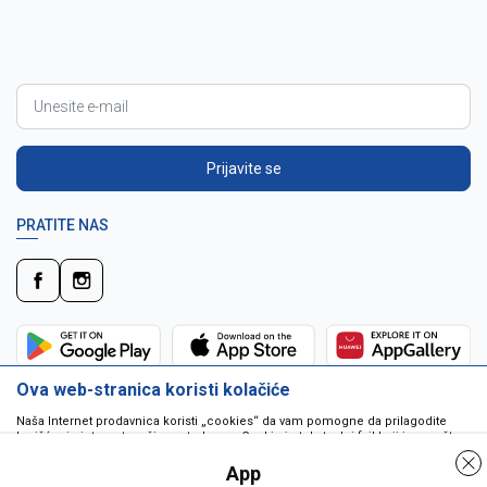
Prijavite se
PRATITE NAS
Ova web-stranica koristi kolačiće
Naša Internet prodavnica koristi „cookies“ da vam pomogne da prilagodite
korišćenje interneta vašim potrebama. Cookie je tekstualni fajl koji je smešten
na vašem hard disku od strane web servera. Cookie-ji ne mogu biti korišćeni
da pokrenu program ili da isporuče virus vašem računaru. Cookie-i su
App
jedinstveno dodeljeni vama, i jedino mogu biti pročitani od strane web servera