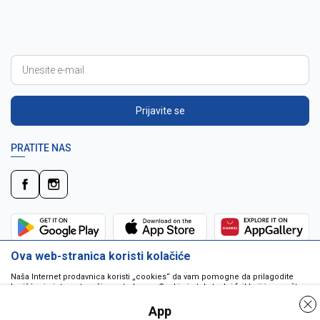
Prijavite se
PRATITE NAS
Ova web-stranica koristi kolačiće
Naša Internet prodavnica koristi „cookies“ da vam pomogne da prilagodite
korišćenje interneta vašim potrebama. Cookie je tekstualni fajl koji je smešten
na vašem hard disku od strane web servera. Cookie-ji ne mogu biti korišćeni
da pokrenu program ili da isporuče virus vašem računaru. Cookie-i su
App
jedinstveno dodeljeni vama, i jedino mogu biti pročitani od strane web servera