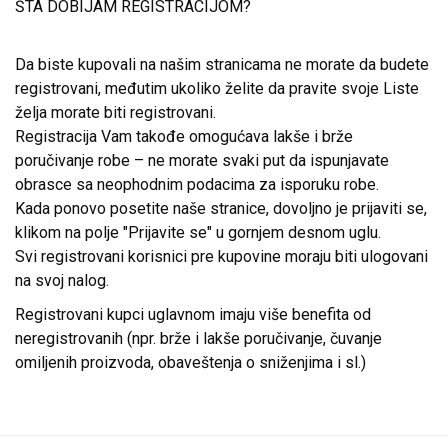
ŠTA DOBIJAM REGISTRACIJOM?
Da biste kupovali na našim stranicama ne morate da budete
registrovani, međutim ukoliko želite da pravite svoje Liste
želja morate biti registrovani.
Registracija Vam takođe omogućava lakše i brže
poručivanje robe – ne morate svaki put da ispunjavate
obrasce sa neophodnim podacima za isporuku robe.
Kada ponovo posetite naše stranice, dovoljno je prijaviti se,
klikom na polje "Prijavite se" u gornjem desnom uglu.
Svi registrovani korisnici pre kupovine moraju biti ulogovani
na svoj nalog.
Registrovani kupci uglavnom imaju više benefita od
neregistrovanih (npr. brže i lakše poručivanje, čuvanje
omiljenih proizvoda, obaveštenja o sniženjima i sl.)