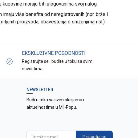
re kupovine moraju biti ulogovani na svoj nalog.
imaju više benefita od neregistrovanih (npr. brže i
miljenih proizvoda, obaveštenja o sniženjima i sl.)
EKSKLUZIVNE POGODNOSTI
Registrujte se i budite u toku sa svim
novostima.
NEWSLETTER
Budi u toku sa svim akcijama i
aktuelnostima u Mil-Popu.
Prijavite se