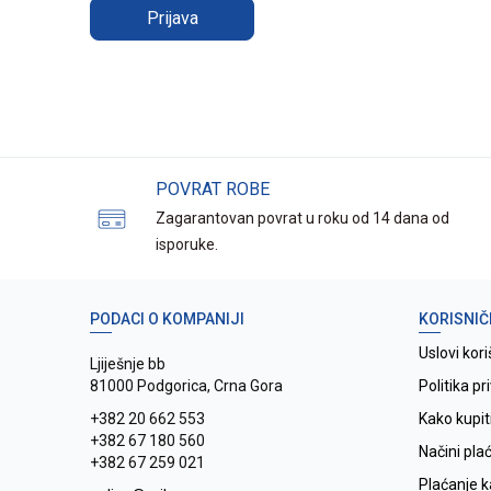
Prijava
POVRAT ROBE
Zagarantovan povrat u roku od 14 dana od
isporuke.
PODACI O KOMPANIJI
KORISNIČ
Uslovi kori
Ljiješnje bb
81000 Podgorica, Crna Gora
Politika pr
+382 20 662 553
Kako kupit
+382 67 180 560
Načini pla
+382 67 259 021
Plaćanje 