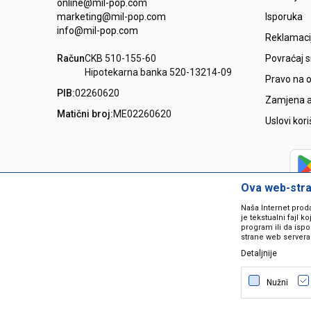
online@mil-pop.com
marketing@mil-pop.com
Isporuka
info@mil-pop.com
Reklamaci
Račun
CKB 510-155-60
Povraćaj 
Hipotekarna banka 520-13214-09
Pravo na 
PIB:
02260620
Zamjena ar
Matični broj:
ME02260620
Uslovi kor
Ova web-stran
Naša Internet prod
je tekstualni fajl 
program ili da ispo
strane web servera
Detaljnije
Nastojimo da budemo što precizniji
grešaka. Svi artikli na sajtu su dio 
Nužni