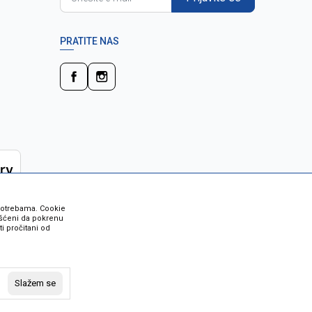
PRATITE NAS
 potrebama. Cookie
rišćeni da pokrenu
i pročitani od
 su sve informacije kompletne i bez
vost robe možete provjeriti besplatnim
Slažem se