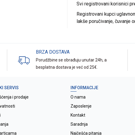
Svi registrovani korisnici p
Registrovani kupci uglavnom 
lakše poručivanje, čuvanje o
BRZA DOSTAVA
Porudžbine se obrađuju unutar 24h, a
besplatna dostava je već od 25€.
KI SERVIS
INFORMACIJE
šćenja i prodaje
O nama
ivatnosti
Zaposlenje
i
Kontakt
ćanja
Saradnja
karticama
Najčešća pitanja